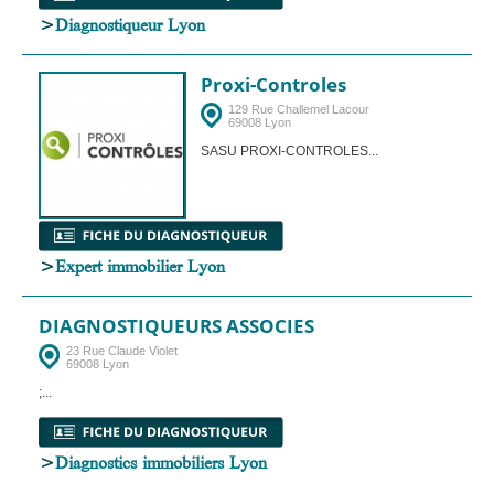
>
Diagnostiqueur Lyon
Proxi-Controles
129 Rue Challemel Lacour
69008 Lyon
SASU PROXI-CONTROLES...
>
Expert immobilier Lyon
DIAGNOSTIQUEURS ASSOCIES
23 Rue Claude Violet
69008 Lyon
;...
>
Diagnostics immobiliers Lyon