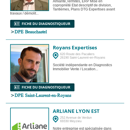
Amiante,Termites, ERP Mise en
copropriété Etat descriptif de division,
Tantièmes, Plans DTG Expertises avant
travaux / démolit...
>
DPE Beauchastel
Royans Expertises
620 Route des Pacaliers
26190 Saint-Laurent-en-Royans
Société indépendante en Diagnostics
Immobilier Vente / Location...
>
DPE Saint-Laurent-en-Royans
ARLIANE LYON EST
252 Avenue de Verdun
69330 Meyzieu
Notre entreprise est spécialisée dans