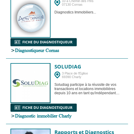
10 a Chemin des Pins
07130 Cornas
Diagnostics Immobiliers...
>
Diagnostiqueur Cornas
SOLUDIAG
3 Place de l'Eglise
69390 Charly
Soludiag participe à la réussite de vos
transactions et locations immobilières
depuis 10 ans en tant qu'indépendant....
>
Diagnostic immobilier Charly
Rapports et Diagnostics