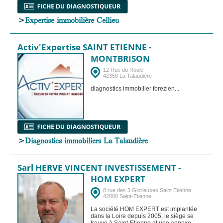
>
Expertise immobilière Cellieu
Activ'Expertise SAINT ETIENNE -
MONTBRISON
12 Rue du Roule
42350 La Talaudière
diagnostics immobilier forezien...
>
Diagnostics immobiliers La Talaudière
Sarl HERVE VINCENT INVESTISSEMENT -
HOM EXPERT
8 rue des 3 Glorieuses Saint Etienne
42000 Saint-Étienne
La société HOM EXPERT est implantée
dans la Loire depuis 2005, le siège se
trouve à Saint-Etienne et une annexe