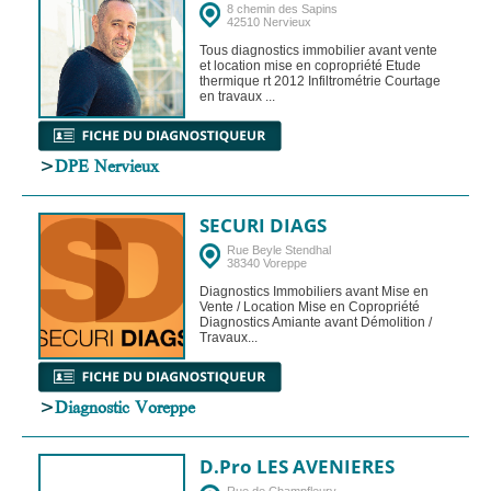
8 chemin des Sapins
42510 Nervieux
Tous diagnostics immobilier avant vente
et location mise en copropriété Etude
thermique rt 2012 Infiltrométrie Courtage
en travaux ...
>
DPE Nervieux
SECURI DIAGS
Rue Beyle Stendhal
38340 Voreppe
Diagnostics Immobiliers avant Mise en
Vente / Location Mise en Copropriété
Diagnostics Amiante avant Démolition /
Travaux...
>
Diagnostic Voreppe
D.Pro LES AVENIERES
Rue de Champfleury