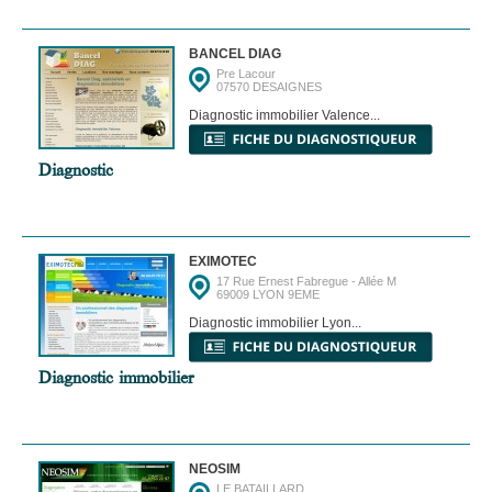
BANCEL DIAG
Pre Lacour
07570 DESAIGNES
Diagnostic immobilier Valence...
Diagnostic
EXIMOTEC
17 Rue Ernest Fabregue - Allée M
69009 LYON 9EME
Diagnostic immobilier Lyon...
Diagnostic immobilier
NEOSIM
LE BATAILLARD