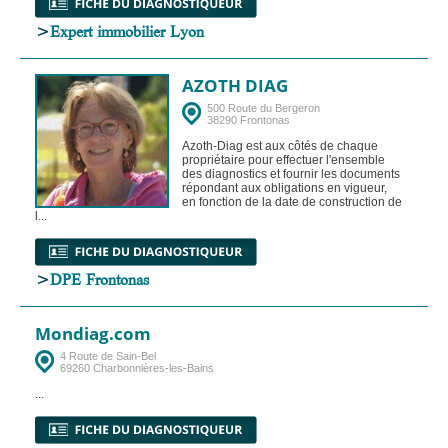
>
Expert immobilier Lyon
AZOTH DIAG
500 Route du Bergeron
38290 Frontonas
Azoth-Diag est aux côtés de chaque
propriétaire pour effectuer l'ensemble
des diagnostics et fournir les documents
répondant aux obligations en vigueur,
en fonction de la date de construction de
l...
>
DPE Frontonas
Mondiag.com
4 Route de Sain-Bel
69260 Charbonnières-les-Bains
...