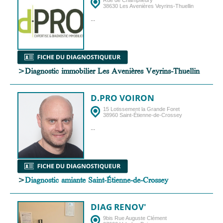
38630 Les Avenières Veyrins-Thuellin
...
>Diagnostic immobilier Les Avenières Veyrins-Thuellin
D.PRO VOIRON
15 Lotissement la Grande Foret
38960 Saint-Étienne-de-Crossey
...
>
Diagnostic amiante Saint-Étienne-de-Crossey
DIAG RENOV'
9bis Rue Auguste Clément