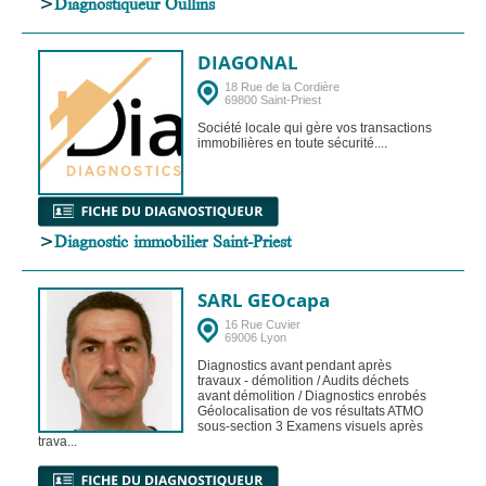
>
Diagnostiqueur Oullins
DIAGONAL
18 Rue de la Cordière
69800 Saint-Priest
Société locale qui gère vos transactions
immobilières en toute sécurité....
>
Diagnostic immobilier Saint-Priest
SARL GEOcapa
16 Rue Cuvier
69006 Lyon
Diagnostics avant pendant après
travaux - démolition / Audits déchets
avant démolition / Diagnostics enrobés
Géolocalisation de vos résultats ATMO
sous-section 3 Examens visuels après
trava...