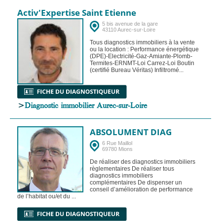
Activ'Expertise Saint Etienne
5 bis avenue de la gare
43110 Aurec-sur-Loire
Tous diagnostics immobiliers à la vente
ou la location : Performance énergétique
(DPE)-Electricité-Gaz-Amiante-Plomb-
Termites-ERNMT-Loi Carrez-Loi Boutin
(certifié Bureau Véritas) Infiltromé...
>
Diagnostic immobilier Aurec-sur-Loire
ABSOLUMENT DIAG
6 Rue Maillol
69780 Mions
De réaliser des diagnostics immobiliers
règlementaires De réaliser tous
diagnostics immobiliers
complémentaires De dispenser un
conseil d’amélioration de performance
de l’habitat ou/et du ...