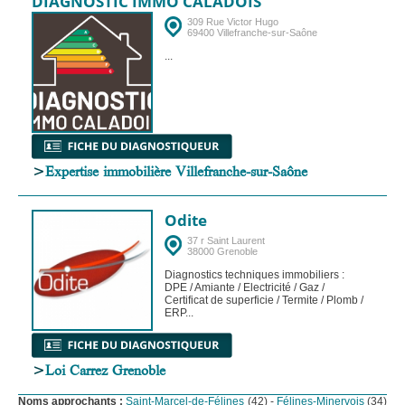
DIAGNOSTIC IMMO CALADOIS
309 Rue Victor Hugo
69400 Villefranche-sur-Saône
...
>
Expertise immobilière Villefranche-sur-Saône
Odite
37 r Saint Laurent
38000 Grenoble
Diagnostics techniques immobiliers :
DPE / Amiante / Electricité / Gaz /
Certificat de superficie / Termite / Plomb /
ERP...
>
Loi Carrez Grenoble
Noms approchants :
Saint-Marcel-de-Félines
(42) -
Félines-Minervois
(34)