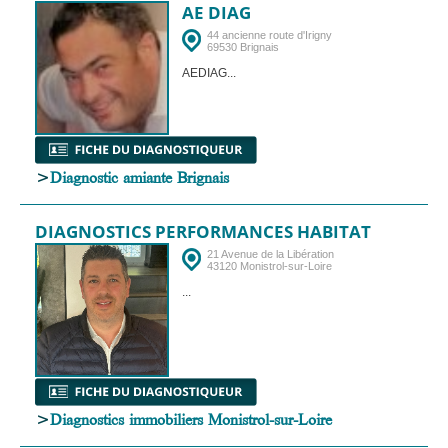
AE DIAG
44 ancienne route d'Irigny
69530 Brignais
AEDIAG...
>
Diagnostic amiante Brignais
DIAGNOSTICS PERFORMANCES HABITAT
21 Avenue de la Libération
43120 Monistrol-sur-Loire
...
>
Diagnostics immobiliers Monistrol-sur-Loire