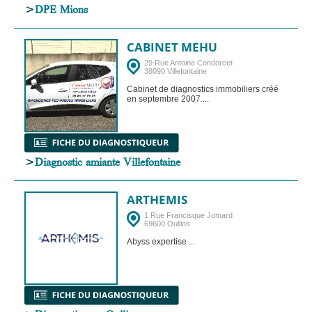
>
DPE Mions
CABINET MEHU
29 Rue Antoine Condorcet
38090 Villefontaine
Cabinet de diagnostics immobiliers créé
en septembre 2007....
>
Diagnostic amiante Villefontaine
ARTHEMIS
1 Rue Francisque Jomard
69600 Oullins
Abyss expertise ...