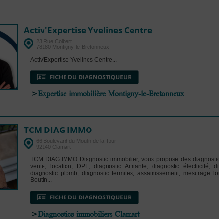
Activ'Expertise Yvelines Centre
23 Rue Colbert
78180 Montigny-le-Bretonneux
Activ'Expertise Yvelines Centre...
>
Expertise immobilière Montigny-le-Bretonneux
TCM DIAG IMMO
66 Boulevard du Moulin de la Tour
92140 Clamart
TCM DIAG IMMO Diagnostic immobilier, vous propose des diagnostic
vente, location, DPE, diagnostic Amiante, diagnostic électricité, d
diagnostic plomb, diagnostic termites, assainissement, mesurage loi
Boutin...
>
Diagnostics immobiliers Clamart