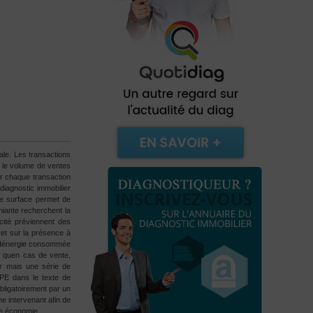
ale. Les transactions
0 le volume de ventes
r chaque transaction
diagnostic immobilier
de surface permet de
miante recherchent la
icité préviennent des
ret sur la présence à
é dénergie consommée
s quen cas de vente,
rer mais une série de
DPE dans le texte de
obligatoirement par un
me intervenant afin de
une économie.