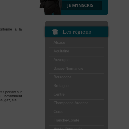
Les régions
conforme à la
Alsace
Aquitaine
Auvergne
Basse-Normandie
Bourgogne
Bretagne
es portant sur
Centre
el, notamment
, gaz, éle...
Champagne-Ardenne
Corse
Franche-Comté
Haute-Normandie