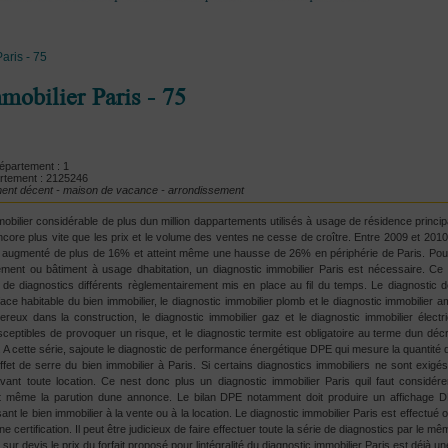
Paris - 75
mobilier Paris - 75
partement : 1
rtement : 2125246
ement décent - maison de vacance - arrondissement
bilier considérable de plus dun million dappartements utilisés à usage de résidence princip
core plus vite que les prix et le volume des ventes ne cesse de croître. Entre 2009 et 201
 a augmenté de plus de 16% et atteint même une hausse de 26% en périphérie de Paris. Pou
ment ou bâtiment à usage dhabitation, un diagnostic immobilier Paris est nécessaire. Ce 
 de diagnostics différents règlementairement mis en place au fil du temps. Le diagnostic 
ce habitable du bien immobilier, le diagnostic immobilier plomb et le diagnostic immobilier a
eux dans la construction, le diagnostic immobilier gaz et le diagnostic immobilier électr
sceptibles de provoquer un risque, et le diagnostic termite est obligatoire au terme dun déc
. A cette série, sajoute le diagnostic de performance énergétique DPE qui mesure la quantit
ffet de serre du bien immobilier à Paris. Si certains diagnostics immobiliers ne sont exigé
avant toute location. Ce nest donc plus un diagnostic immobilier Paris quil faut considé
nt même la parution dune annonce. Le bilan DPE notamment doit produire un affichage 
ant le bien immobilier à la vente ou à la location. Le diagnostic immobilier Paris est effectué 
 certification. Il peut être judicieux de faire effectuer toute la série de diagnostics par le mê
ur devis le prix du forfait proposé pour lintégralité du diagnostic immobilier Paris est déjà 