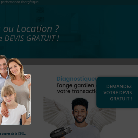
es, performance énergétique
 ou Location ?
 DEVIS GRATUIT !
DEMANDEZ
VOTRE DEVIS
GRATUIT !