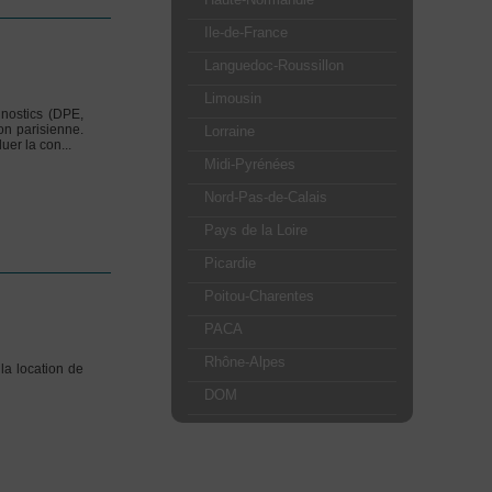
Ile-de-France
Languedoc-Roussillon
Limousin
nostics (DPE,
on parisienne.
Lorraine
uer la con...
Midi-Pyrénées
Nord-Pas-de-Calais
Pays de la Loire
Picardie
Poitou-Charentes
PACA
Rhône-Alpes
la location de
DOM