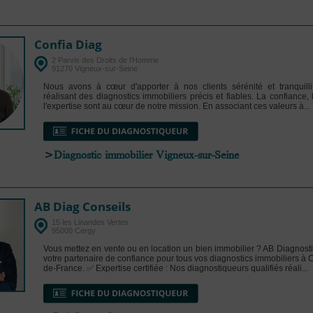
Confia Diag
2 Parvis des Droits de l'Homme
91270 Vigneux-sur-Seine
Nous avons à cœur d'apporter à nos clients sérénité et tranquillit
réalisant des diagnostics immobiliers précis et fiables. La confiance, l
l'expertise sont au cœur de notre mission. En associant ces valeurs à...
>
Diagnostic immobilier Vigneux-sur-Seine
AB Diag Conseils
15 les Linandes Vertes
95000 Cergy
Vous mettez en vente ou en location un bien immobilier ? AB Diagnosti
votre partenaire de confiance pour tous vos diagnostics immobiliers à C
de-France. ✅ Expertise certifiée : Nos diagnostiqueurs qualifiés réali...