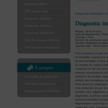
Expertise plomb
DPE avant visite
Diagnostic immobilier
>
Diagnostic amiante
Diagnostic im
Diagnostic termites
Région : Ile-de-France
Diagnostic électricité
Nom du département : Paris
Chef-lieu :
Paris
Etat des risques naturels
Nombre de communes du dé
Nombre d'habitants du dépa
ingenieur dpe - décret log
Performance énergétique
Paris comprend un parc immo
en immobilier augmentent en
de bien immobilier à Paris
ou location de maison, loge
À propos
comprend en fait une série
mesurer exactement la surfa
L'actualité du diagnostic
présence de produits danger
défauts des installations su
Définitions diagnostics
Paris dinsectes xylophages
et la production de gaz à e
Diagnostiqueur immobilier
certains sont obligatoires 
diagnostics à prévoir ava
lannonce immobilière propos
diagnostiqueur ayant reçu une
réduire les coûts. Comparer s