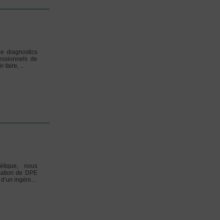
de diagnostics
fessionnels de
faire, ...
étique, nous
isation de DPE
d’un ingéni...