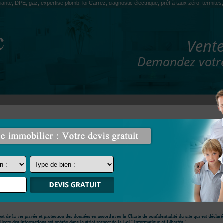
iante, DPE, gaz, expertise plomb, loi Carrez, diagnostic électrique, prêt à taux zéro, termit
Vente
Demandez votre