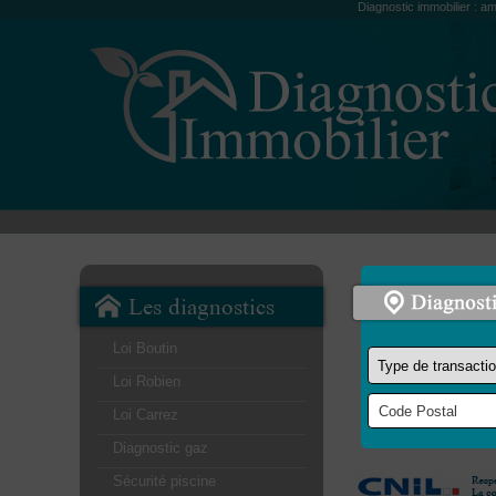
Diagnostic immobilier : am
Les diagnostics
Loi Boutin
Loi Robien
Loi Carrez
Diagnostic gaz
Sécurité piscine