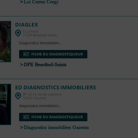
>
Loi Carrez Cergy
DIAGLEX
8 La Foret
77120 Beautheil-Saints
Diagnostics Immobiliers...
>DPE Beautheil-Saints
ED DIAGNOSTICS IMMOBILIERS
BP 22 14 rue de cutesson
78125 Gazeran
diagnostics immobiliers...
>
Diagnostics immobiliers Gazeran