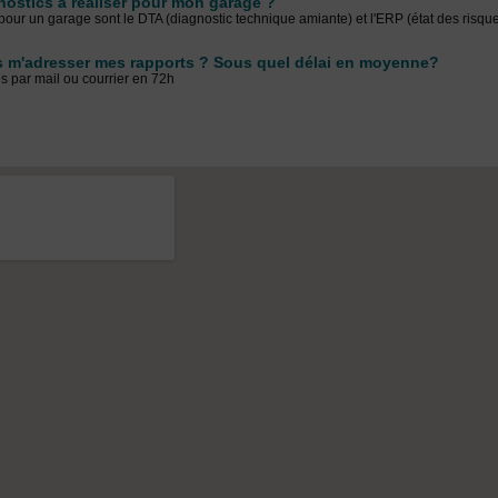
nostics à réaliser pour mon garage ?
 pour un garage sont le DTA (diagnostic technique amiante) et l'ERP (état des risque 
 m'adresser mes rapports ? Sous quel délai en moyenne?
s par mail ou courrier en 72h