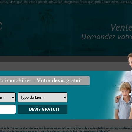
iante, DPE, gaz, expertise plomb, loi Carrez, diagnostic électrique, prêt à taux zéro, termit
Vente
Demandez votre