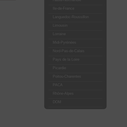
Ile-de-France
Languedoc-Roussillon
Limousin
Lorraine
Midi-Pyrénées
Nord-Pas-de-Calais
Pays de la Loire
Picardie
Poitou-Charentes
PACA
Rhône-Alpes
DOM