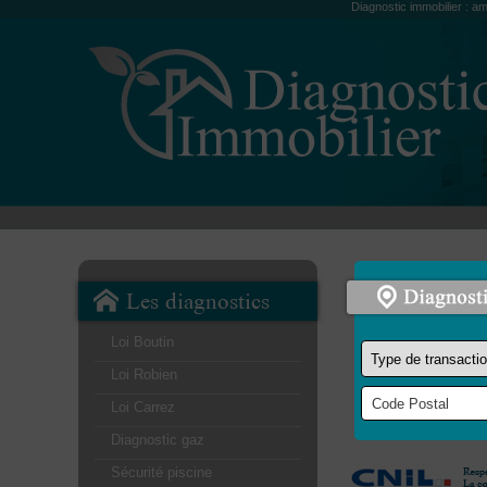
Diagnostic immobilier : am
Les diagnostics
Loi Boutin
Loi Robien
Loi Carrez
Diagnostic gaz
Sécurité piscine