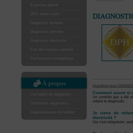
Expertise plomb
DIAGNOSTI
DPE avant visite
Diagnostic amiante
Diagnostic termites
Diagnostic électricité
Etat des risques naturels
Performance énergétique
À propos
Questions pour DIAGN
Comment savoir si m
L'actualité du diagnostic
Un contrôle gaz a été eff
refaire le diagnostic .
Définitions diagnostics
Diagnostiqueur immobilier
Je viens de refair
électricité ?
Oui c'est obligatoire, sa