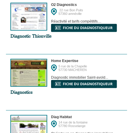
O2 Diagnostics
22 rue Bon Puits
57360 amnéville
Réactivité et tarifs compétitifs....
Diagnostic Thionville
Home Expertise
5 rue de la Chapelle
57730 MACHEREN
Diagnostic immobilier Saint-avold...
Diagnostics
Diag Habitat
14 rue de la fontaine
57780 Rosselange