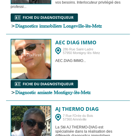
vos besoins. Interlocuteur privilégié des
professi...
>
Diagnostics immobiliers Longeville-lès-Metz
AEC DIAG IMMO
28b Rue Saint-Ladre
57950 Montigny-lès-Metz
AEC.DIAG IMMO...
>
Diagnostic amiante Montigny-lès-Metz
AJ THERMO DIAG
7 Rue l'Orée du Bois
57360 Amnéville
La Sté AJ THERMO-DIAG est
spécialisée dans la réalisation des
différents diagnostics immobiliers