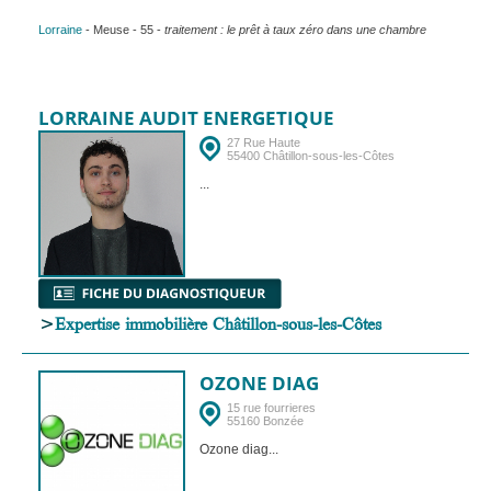
Lorraine
- Meuse - 55 -
traitement : le prêt à taux zéro dans une chambre
LORRAINE AUDIT ENERGETIQUE
27 Rue Haute
55400 Châtillon-sous-les-Côtes
...
>
Expertise immobilière Châtillon-sous-les-Côtes
OZONE DIAG
15 rue fourrieres
55160 Bonzée
Ozone diag...