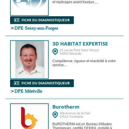
et repérages avant travaux....
>
DPE Sexey-aux-Forges
3D HABITAT EXPERTISE
26 rue de Pont Saint Vincent
54850 Méréville
Compétence, rigueur et réactivité à votre
service....
>
DPE Méréville
Burotherm
46b Avenue de la Paix
54510 Tomblaine
BUROTHERM est un Bureau d'études
Thermiques, certifié DEKRA, installé à