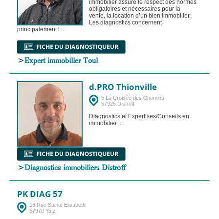
immobilier assure le respect des normes
obligatoires et nécessaires pour la
vente, la location d’un bien immobilier.
Les diagnostics concernent
principalement l...
>
Expert immobilier Toul
d.PRO Thionville
5 La Croisée des Chemins
57925 Distroff
Diagnostics et Expertises/Conseils en
immobilier ...
>
Diagnostics immobiliers Distroff
PK DIAG 57
16 Rue Sainte Elisabeth
57970 Yutz