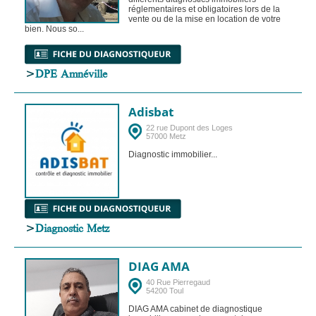
réglementaires et obligatoires lors de la
vente ou de la mise en location de votre
bien. Nous so...
>
DPE Amnéville
Adisbat
22 rue Dupont des Loges
57000 Metz
Diagnostic immobilier...
>
Diagnostic Metz
DIAG AMA
40 Rue Pierregaud
54200 Toul
DIAG AMA cabinet de diagnostique