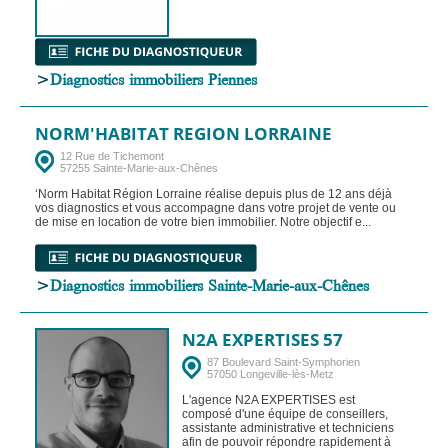
>
Diagnostics immobiliers Piennes
NORM'HABITAT REGION LORRAINE
12 Rue de Tichemont
57255 Sainte-Marie-aux-Chênes
‘Norm Habitat Région Lorraine réalise depuis plus de 12 ans déjà
vos diagnostics et vous accompagne dans votre projet de vente ou
de mise en location de votre bien immobilier. Notre objectif e...
>
Diagnostics immobiliers Sainte-Marie-aux-Chênes
N2A EXPERTISES 57
87 Boulevard Saint-Symphorien
57050 Longeville-lès-Metz
L'agence N2A EXPERTISES est
composé d'une équipe de conseillers,
assistante administrative et techniciens
afin de pouvoir répondre rapidement à