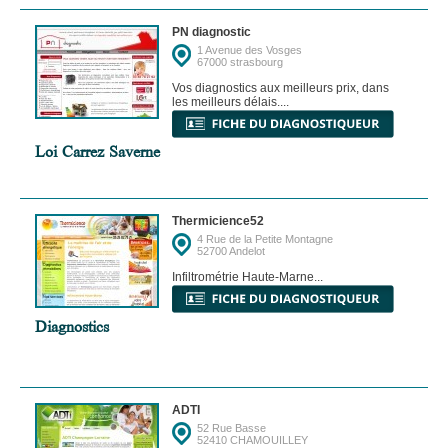
PN diagnostic
1 Avenue des Vosges
67000 strasbourg
Vos diagnostics aux meilleurs prix, dans
les meilleurs délais....
Loi Carrez Saverne
Thermicience52
4 Rue de la Petite Montagne
52700 Andelot
Infiltrométrie Haute-Marne...
Diagnostics
ADTI
52 Rue Basse
52410 CHAMOUILLEY