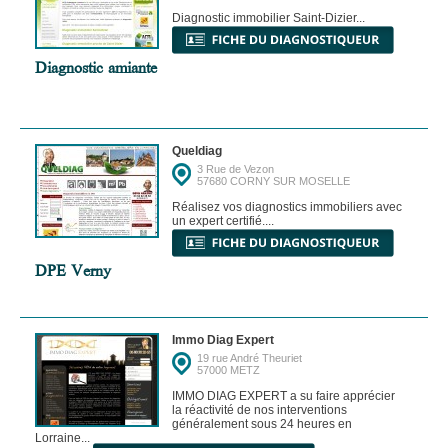
Diagnostic immobilier Saint-Dizier...
Diagnostic amiante
Queldiag
3 Rue de Vezon
57680 CORNY SUR MOSELLE
Réalisez vos diagnostics immobiliers avec
un expert certifié....
DPE Verny
Immo Diag Expert
19 rue André Theuriet
57000 METZ
IMMO DIAG EXPERT a su faire apprécier
la réactivité de nos interventions
généralement sous 24 heures en
Lorraine...