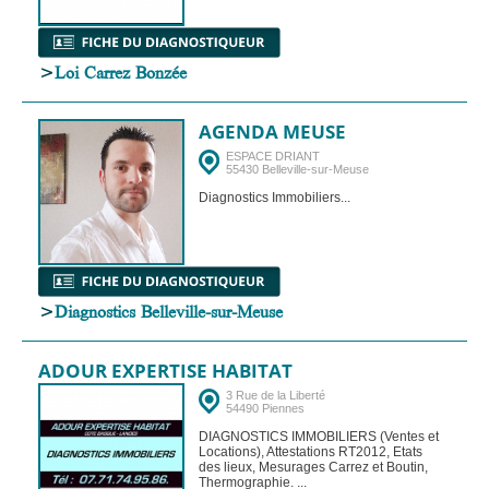
>
Loi Carrez Bonzée
AGENDA MEUSE
ESPACE DRIANT
55430 Belleville-sur-Meuse
Diagnostics Immobiliers...
>
Diagnostics Belleville-sur-Meuse
ADOUR EXPERTISE HABITAT
3 Rue de la Liberté
54490 Piennes
DIAGNOSTICS IMMOBILIERS (Ventes et
Locations), Attestations RT2012, Etats
des lieux, Mesurages Carrez et Boutin,
Thermographie. ...