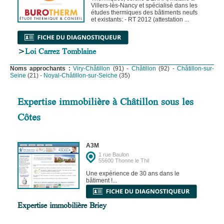
Villers-lès-Nancy et spécialisé dans les
études thermiques des bâtiments neufs
et existants: - RT 2012 (attestation ...
>
Loi Carrez Tomblaine
Noms approchants :
Viry-Châtillon
(91) -
Châtillon
(92) -
Châtillon-sur-
Seine
(21) -
Noyal-Châtillon-sur-Seiche
(35)
Expertise immobilière à Châtillon sous les
Côtes
A3M
1 rue Baulon
55600 Thonne le Thil
Une expérience de 30 ans dans le
bâtiment !...
Expertise immobilière Briey