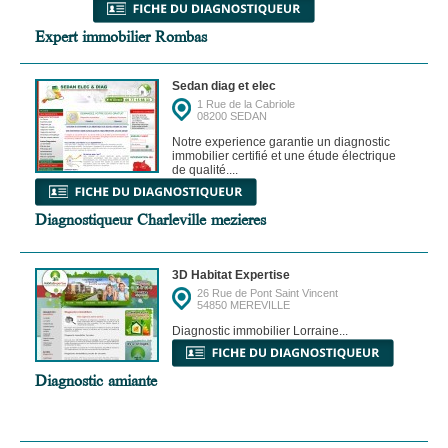
Expert immobilier Rombas
Sedan diag et elec
1 Rue de la Cabriole
08200 SEDAN
Notre experience garantie un diagnostic
immobilier certifié et une étude électrique
de qualité....
Diagnostiqueur Charleville mezieres
3D Habitat Expertise
26 Rue de Pont Saint Vincent
54850 MEREVILLE
Diagnostic immobilier Lorraine...
Diagnostic amiante