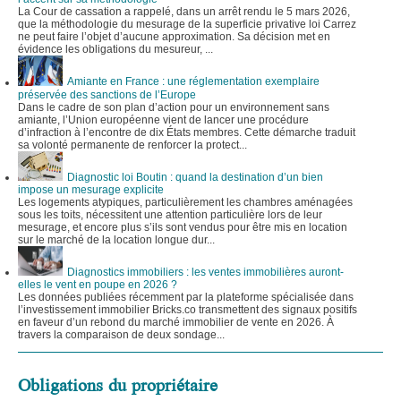
La Cour de cassation a rappelé, dans un arrêt rendu le 5 mars 2026,
que la méthodologie du mesurage de la superficie privative loi Carrez
ne peut faire l’objet d’aucune approximation. Sa décision met en
évidence les obligations du mesureur, ...
Amiante en France : une réglementation exemplaire
préservée des sanctions de l’Europe
Dans le cadre de son plan d’action pour un environnement sans
amiante, l’Union européenne vient de lancer une procédure
d’infraction à l’encontre de dix États membres. Cette démarche traduit
sa volonté permanente de renforcer la protect...
Diagnostic loi Boutin : quand la destination d’un bien
impose un mesurage explicite
Les logements atypiques, particulièrement les chambres aménagées
sous les toits, nécessitent une attention particulière lors de leur
mesurage, et encore plus s’ils sont vendus pour être mis en location
sur le marché de la location longue dur...
Diagnostics immobiliers : les ventes immobilières auront-
elles le vent en poupe en 2026 ?
Les données publiées récemment par la plateforme spécialisée dans
l’investissement immobilier Bricks.co transmettent des signaux positifs
en faveur d’un rebond du marché immobilier de vente en 2026. À
travers la comparaison de deux sondage...
Obligations du propriétaire