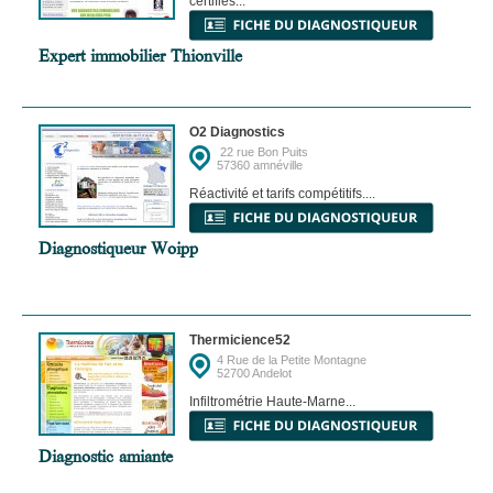
certifiés...
Expert immobilier Thionville
O2 Diagnostics
22 rue Bon Puits
57360 amnéville
Réactivité et tarifs compétitifs....
Diagnostiqueur Woipp
Thermicience52
4 Rue de la Petite Montagne
52700 Andelot
Infiltrométrie Haute-Marne...
Diagnostic amiante