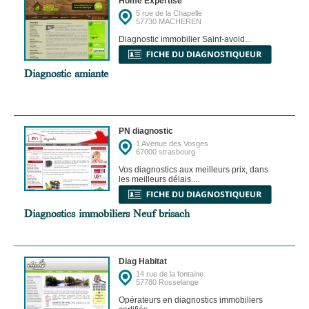
Home Expertise
5 rue de la Chapelle
57730 MACHEREN
Diagnostic immobilier Saint-avold...
Diagnostic amiante
PN diagnostic
1 Avenue des Vosges
67000 strasbourg
Vos diagnostics aux meilleurs prix, dans
les meilleurs délais....
Diagnostics immobiliers Neuf brisach
Diag Habitat
14 rue de la fontaine
57780 Rosselange
Opérateurs en diagnostics immobiliers