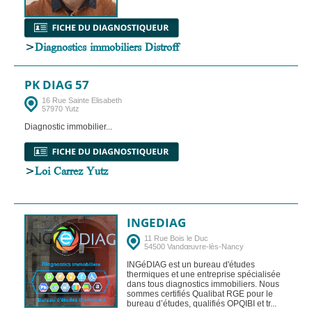
>
Diagnostics immobiliers Distroff
PK DIAG 57
16 Rue Sainte Elisabeth
57970 Yutz
Diagnostic immobilier...
>
Loi Carrez Yutz
INGEDIAG
11 Rue Bois le Duc
54500 Vandœuvre-lès-Nancy
INGéDIAG est un bureau d'études
thermiques et une entreprise spécialisée
dans tous diagnostics immobiliers. Nous
sommes certifiés Qualibat RGE pour le
bureau d’études, qualifiés OPQIBI et tr...