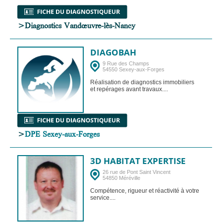
>Diagnostics Vandœuvre-lès-Nancy
DIAGOBAH
9 Rue des Champs
54550 Sexey-aux-Forges
Réalisation de diagnostics immobiliers
et repérages avant travaux....
>
DPE Sexey-aux-Forges
3D HABITAT EXPERTISE
26 rue de Pont Saint Vincent
54850 Méréville
Compétence, rigueur et réactivité à votre
service....