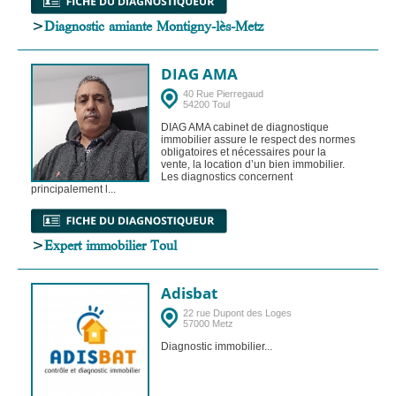
>
Diagnostic amiante Montigny-lès-Metz
DIAG AMA
40 Rue Pierregaud
54200 Toul
DIAG AMA cabinet de diagnostique
immobilier assure le respect des normes
obligatoires et nécessaires pour la
vente, la location d’un bien immobilier.
Les diagnostics concernent
principalement l...
>
Expert immobilier Toul
Adisbat
22 rue Dupont des Loges
57000 Metz
Diagnostic immobilier...