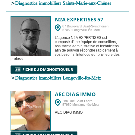
>
Diagnostics immobiliers Sainte-Marie-aux-Chênes
N2A EXPERTISES 57
87 Boulevard Saint-Symphorien
57050 Longeville-lès-Metz
L'agence N2A EXPERTISES est
composé d'une équipe de conseillers,
assistante administrative et techniciens
afin de pouvoir répondre rapidement à
vos besoins. Interlocuteur privilégié des
professi...
>
Diagnostics immobiliers Longeville-lès-Metz
AEC DIAG IMMO
28b Rue Saint-Ladre
57950 Montigny-lès-Metz
AEC.DIAG IMMO...