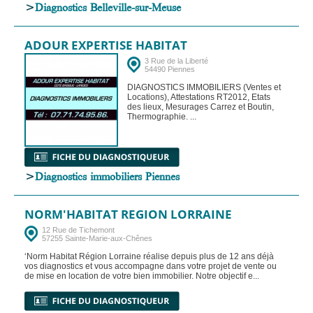
>
Diagnostics Belleville-sur-Meuse
ADOUR EXPERTISE HABITAT
3 Rue de la Liberté
54490 Piennes
DIAGNOSTICS IMMOBILIERS (Ventes et
Locations), Attestations RT2012, Etats
des lieux, Mesurages Carrez et Boutin,
Thermographie. ...
>
Diagnostics immobiliers Piennes
NORM'HABITAT REGION LORRAINE
12 Rue de Tichemont
57255 Sainte-Marie-aux-Chênes
‘Norm Habitat Région Lorraine réalise depuis plus de 12 ans déjà
vos diagnostics et vous accompagne dans votre projet de vente ou
de mise en location de votre bien immobilier. Notre objectif e...