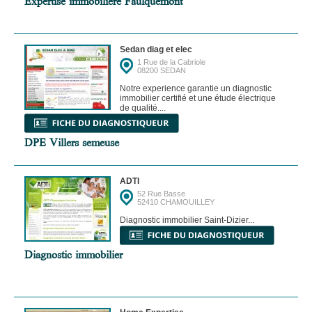
Expertise immobilière Faulquemont
Sedan diag et elec
1 Rue de la Cabriole
08200 SEDAN
Notre experience garantie un diagnostic
immobilier certifié et une étude électrique
de qualité....
DPE Villers semeuse
ADTI
52 Rue Basse
52410 CHAMOUILLEY
Diagnostic immobilier Saint-Dizier...
Diagnostic immobilier