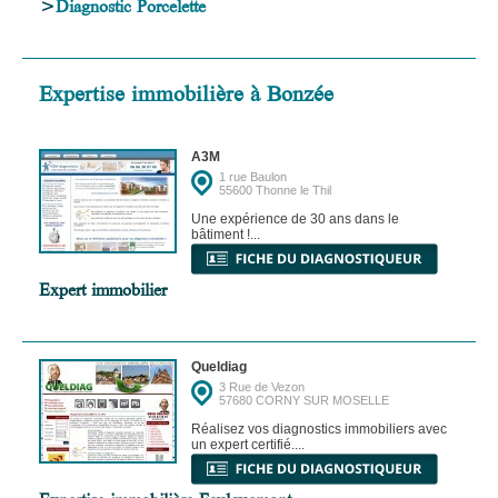
>
Diagnostic Porcelette
Expertise immobilière à Bonzée
A3M
1 rue Baulon
55600 Thonne le Thil
Une expérience de 30 ans dans le
bâtiment !...
Expert immobilier
Queldiag
3 Rue de Vezon
57680 CORNY SUR MOSELLE
Réalisez vos diagnostics immobiliers avec
un expert certifié....