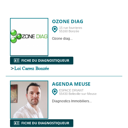
OZONE DIAG
15 rue fourrieres
55160 Bonzée
Ozone diag...
>
Loi Carrez Bonzée
AGENDA MEUSE
ESPACE DRIANT
55430 Belleville-sur-Meuse
Diagnostics Immobiliers...