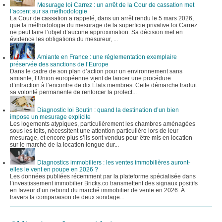
Mesurage loi Carrez : un arrêt de la Cour de cassation met
l’accent sur sa méthodologie
La Cour de cassation a rappelé, dans un arrêt rendu le 5 mars 2026,
que la méthodologie du mesurage de la superficie privative loi Carrez
ne peut faire l’objet d’aucune approximation. Sa décision met en
évidence les obligations du mesureur, ...
Amiante en France : une réglementation exemplaire
préservée des sanctions de l’Europe
Dans le cadre de son plan d’action pour un environnement sans
amiante, l’Union européenne vient de lancer une procédure
d’infraction à l’encontre de dix États membres. Cette démarche traduit
sa volonté permanente de renforcer la protect...
Diagnostic loi Boutin : quand la destination d’un bien
impose un mesurage explicite
Les logements atypiques, particulièrement les chambres aménagées
sous les toits, nécessitent une attention particulière lors de leur
mesurage, et encore plus s’ils sont vendus pour être mis en location
sur le marché de la location longue dur...
Diagnostics immobiliers : les ventes immobilières auront-
elles le vent en poupe en 2026 ?
Les données publiées récemment par la plateforme spécialisée dans
l’investissement immobilier Bricks.co transmettent des signaux positifs
en faveur d’un rebond du marché immobilier de vente en 2026. À
travers la comparaison de deux sondage...