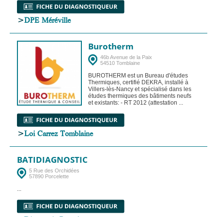
>
DPE Méréville
Burotherm
46b Avenue de la Paix
54510 Tomblaine
BUROTHERM est un Bureau d'études
Thermiques, certifié DEKRA, installé à
Villers-lès-Nancy et spécialisé dans les
études thermiques des bâtiments neufs
et existants: - RT 2012 (attestation ...
>
Loi Carrez Tomblaine
BATIDIAGNOSTIC
5 Rue des Orchidées
57890 Porcelette
...