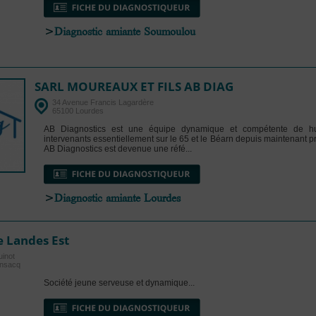
>
Diagnostic amiante Soumoulou
SARL MOUREAUX ET FILS AB DIAG
34 Avenue Francis Lagardère
65100 Lourdes
AB Diagnostics est une équipe dynamique et compétente de hu
intervenants essentiellement sur le 65 et le Béarn depuis maintenant pr
AB Diagnostics est devenue une réfé...
>
Diagnostic amiante Lourdes
e Landes Est
inot
ensacq
Société jeune serveuse et dynamique...