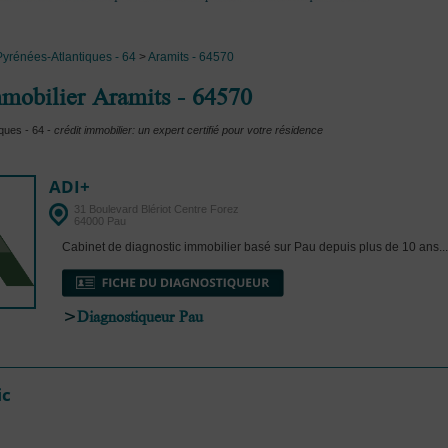
Pyrénées-Atlantiques - 64
>
Aramits - 64570
mmobilier Aramits - 64570
ques - 64 -
crédit immobilier: un expert certifié pour votre résidence
ADI+
31 Boulevard Blériot Centre Forez
64000 Pau
Cabinet de diagnostic immobilier basé sur Pau depuis plus de 10 ans...
>
Diagnostiqueur Pau
ic