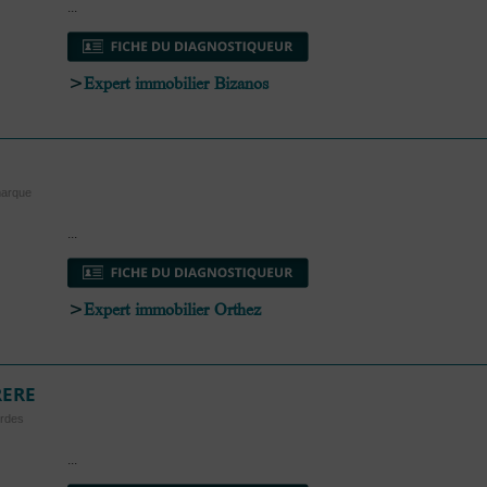
...
>
Expert immobilier Bizanos
marque
...
>
Expert immobilier Orthez
RERE
ordes
...