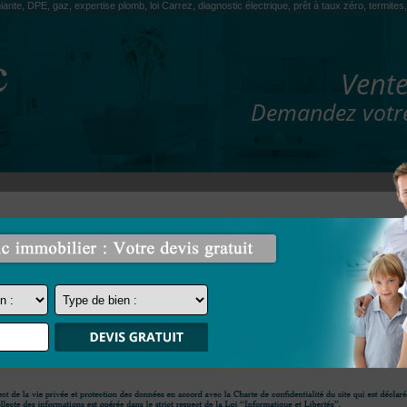
iante, DPE, gaz, expertise plomb, loi Carrez, diagnostic électrique, prêt à taux zéro, termit
Vente
Demandez votre