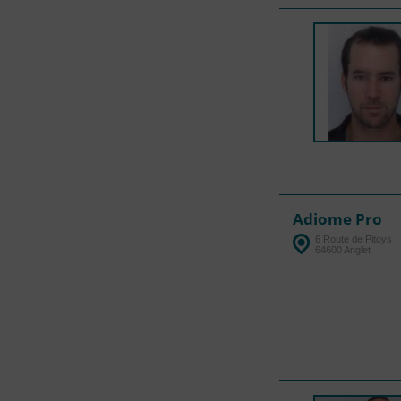
Adiome Pro
6 Route de Pitoys
64600 Anglet