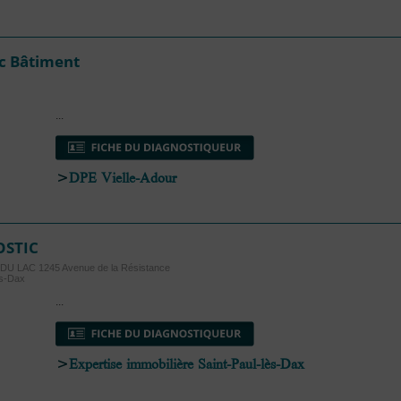
c Bâtiment
...
>
DPE Vielle-Adour
OSTIC
 LAC 1245 Avenue de la Résistance
ès-Dax
...
>
Expertise immobilière Saint-Paul-lès-Dax