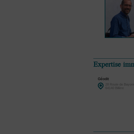
Expertise imm
Géodit
28 Route de Bayon
64140 Billère