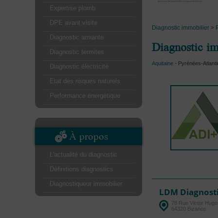
Expertise plomb
DPE avant visite
Diagnostic immobilier
>
Diagnostic amiante
Diagnostic i
Diagnostic termites
Aquitaine
- Pyrénées-Atlanti
Diagnostic électricité
Etat des risques naturels
Performance énergétique
À propos
L'actualité du diagnostic
Définitions diagnostics
Diagnostiqueur immobilier
LDM Diagnost
78 Rue Victor Hugo
64320 Bizanos