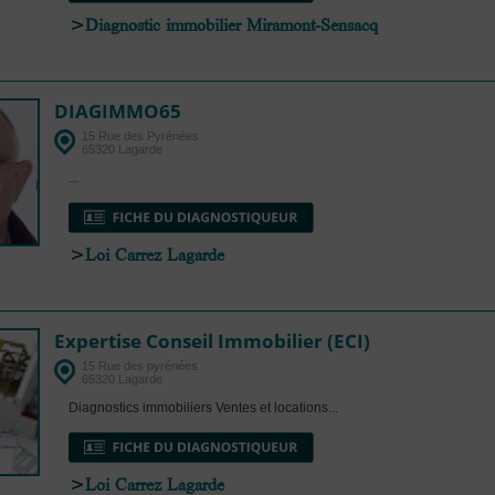
>
Diagnostic immobilier Miramont-Sensacq
DIAGIMMO65
15 Rue des Pyrénées
65320 Lagarde
...
>
Loi Carrez Lagarde
Expertise Conseil Immobilier (ECI)
15 Rue des pyrénées
65320 Lagarde
Diagnostics immobiliers Ventes et locations...
>
Loi Carrez Lagarde