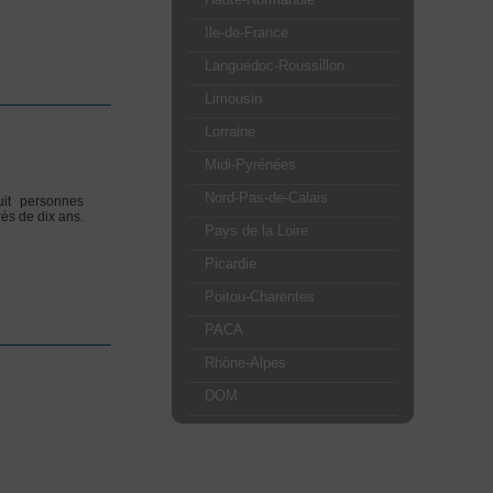
Ile-de-France
Languedoc-Roussillon
Limousin
Lorraine
Midi-Pyrénées
Nord-Pas-de-Calais
it personnes
ès de dix ans.
Pays de la Loire
Picardie
Poitou-Charentes
PACA
Rhône-Alpes
DOM