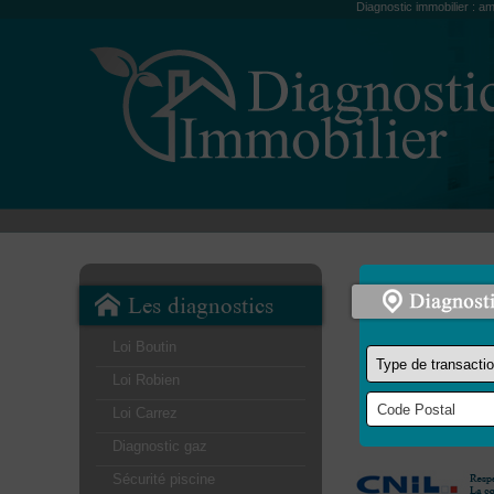
Diagnostic immobilier : am
Les diagnostics
Loi Boutin
Loi Robien
Loi Carrez
Diagnostic gaz
Sécurité piscine