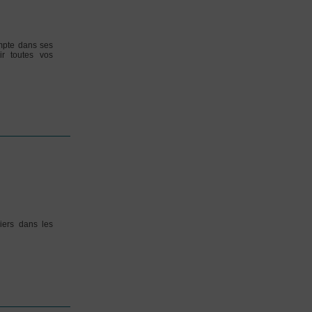
mpte dans ses
ir toutes vos
liers dans les