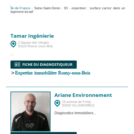
Île-de-France
- Seine-Saint-Denis - 93 -
expertiser : surface carrez dans un
logement locatif
Tamar Ingénierie
2 Square des Vosges
93110 Rosny-sous-Bois
...
>
Expertise immobilière Rosny-sous-Bois
Ariane Environnement
16 avenue de Fredy
93250 VILLEMOMBLE
Diagnostics Immobiliers...