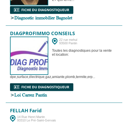
>
Diagnostic immobilier Bagnolet
DIAGPROFIMMO CONSEILS
22 rue mehul
93500 Pantin
Toutes les diagnostiques pour la vente
et location:
dpe,surface,électrique,gaz,amiante,plomb,termite,erp...
>
Loi Carrez Pantin
FELLAH Farid
14 Rue Henri Martin
93310 Le Pré-Saint-Gervais
...