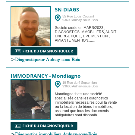
SN-DIAGS
55 Rue Louis Coutant
93600 Aulnay-sous-Bois
Société créée en MARS/2023 ,
DIAGNOSTICS IMMOBILIERS, AUDIT
ENERGETIQUE, DPE MENTION ,
AMIANTE MENTION.......
>
Diagnostiqueur Aulnay-sous-Bois
IMMODRANCY - Mondiagno
19 Rue du 4 Septembre
93600 Aulnay-sous-Bois
Mondiagno.fr est une société
spécialisée dans les diagnostics
immobiliers nécessaires pour la vente
ou la location de biens immobiliers,
assurant que tous les documents
obligatoires sont disponib...
>
Diagnostics immobiliers Aulnay-sous-Bois