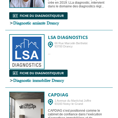
crée en 2019: LLa diagnostic, intervient
dans le domaine des diagnostics régl...
>
Diagnostic amiante Drancy
LSA DIAGNOSTICS
66 Rue Marcelin Berthelot
93700 Drancy
...
>
Diagnostic immobilier Drancy
CAPDIAG
1 Avenue du Maréchal Joffre
93160 Noisy-le-Grand
CAPDIAG s’est positionné comme le
cabinet de confiance dans l’exécution
d’expertises immobilières et de