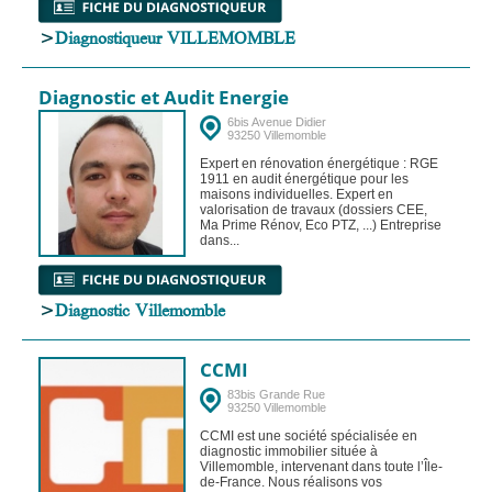
>
Diagnostiqueur VILLEMOMBLE
Diagnostic et Audit Energie
6bis Avenue Didier
93250 Villemomble
Expert en rénovation énergétique : RGE
1911 en audit énergétique pour les
maisons individuelles. Expert en
valorisation de travaux (dossiers CEE,
Ma Prime Rénov, Eco PTZ, ...) Entreprise
dans...
>
Diagnostic Villemomble
CCMI
83bis Grande Rue
93250 Villemomble
CCMI est une société spécialisée en
diagnostic immobilier située à
Villemomble, intervenant dans toute l’Île-
de-France. Nous réalisons vos