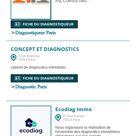
ASL CONSULTING...
>
Diagnostiqueur Paris
CONCEPT ET DIAGNOSTICS
4 rue leneveux
75014 Paris
cabinet de diagnostics immobilier...
>
Diagnostic Paris
Ecodiag Immo
47 Rue Dunois
75013 Paris
Nous organisons la réalisation de
l'ensemble des diagnostics immobiliers
obligatoires par des experts