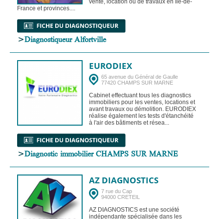
vente, location ou de travaux en Ile-de-
France et provinces....
>
Diagnostiqueur Alfortville
EURODIEX
65 avenue du Général de Gaulle
77420 CHAMPS SUR MARNE
Cabinet effectuant tous les diagnostics
immobiliers pour les ventes, locations et
avant travaux ou démolition. EURODIEX
réalise également les tests d'étanchéité
à l'air des bâtiments et résea...
>
Diagnostic immobilier CHAMPS SUR MARNE
AZ DIAGNOSTICS
7 rue du Cap
94000 CRETEIL
AZ DIAGNOSTICS est une société
indépendante spécialisée dans les