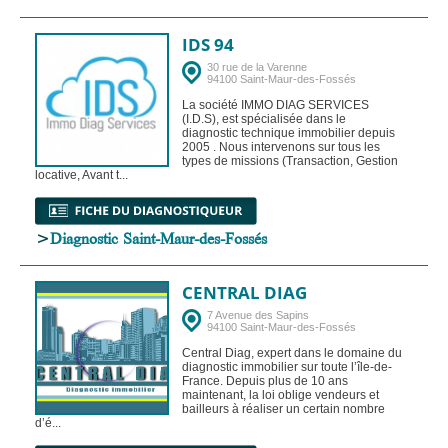
IDS 94
30 rue de la Varenne
94100 Saint-Maur-des-Fossés
La société IMMO DIAG SERVICES
(I.D.S), est spécialisée dans le
diagnostic technique immobilier depuis
2005 . Nous intervenons sur tous les
types de missions (Transaction, Gestion
locative, Avant t...
>
Diagnostic Saint-Maur-des-Fossés
CENTRAL DIAG
7 Avenue des Sapins
94100 Saint-Maur-des-Fossés
Central Diag, expert dans le domaine du
diagnostic immobilier sur toute l’île-de-
France. Depuis plus de 10 ans
maintenant, la loi oblige vendeurs et
bailleurs à réaliser un certain nombre
d’é...