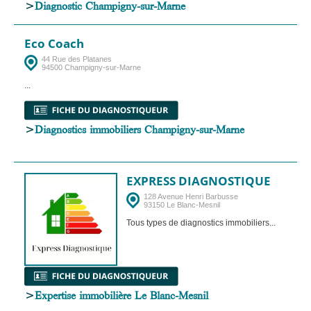
>
Diagnostic Champigny-sur-Marne
Eco Coach
44 Rue des Platanes
94500 Champigny-sur-Marne
...
>
Diagnostics immobiliers Champigny-sur-Marne
EXPRESS DIAGNOSTIQUE
128 Avenue Henri Barbusse
93150 Le Blanc-Mesnil
Tous types de diagnostics immobiliers...
>
Expertise immobilière Le Blanc-Mesnil