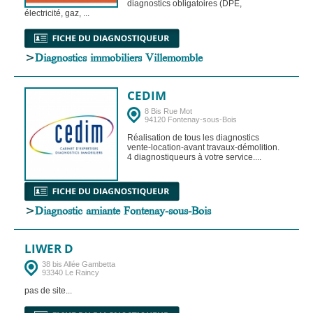
diagnostics obligatoires (DPE,
électricité, gaz, ...
>
Diagnostics immobiliers Villemomble
CEDIM
8 Bis Rue Mot
94120 Fontenay-sous-Bois
Réalisation de tous les diagnostics
vente-location-avant travaux-démolition.
4 diagnostiqueurs à votre service....
>
Diagnostic amiante Fontenay-sous-Bois
LIWER D
38 bis Allée Gambetta
93340 Le Raincy
pas de site...