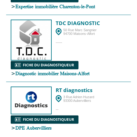
>
Expertise immobilière Charenton-le-Pont
TDC DIAGNOSTIC
50 Rue Marc Sangnier
94700 Maisons-Alfort
.......
>
Diagnostic immobilier Maisons-Alfort
RT diagnostics
3 Rue Adrien Huzard
93300 Aubervilliers
...
>
DPE Aubervilliers