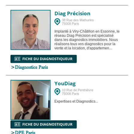
Diag Précision
38 Rue des Mathurins
75008 Paris
Implanté à Viry-Châtillon en Essonne, le
réseau Diag Précision est spécialisé
dans les diagnostics immobiliers. Nous
réalisons tous vos diagnostics pour la
vente et la location, d'appartemen...
>
Diagnostics Paris
YouDiag
10 Rue de Penthièvre
75008 Paris
Expertises et Diagnostics...
>
DPE Paris