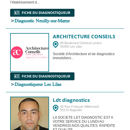
l’établissement d...
>
Diagnostic Neuilly-sur-Marne
ARCHITECTURE CONSEILS
89 Boulevard Général Leclerc
93260 Les Lilas
Société d'Architecture et de diagnostics
immobiliers...
>
Diagnostiqueur Les Lilas
Ldt diagnostics
40 Rue François Mitterrand
93170 Bagnolet
LA SOCIETE LDT DIAGNOSTIC EST A
VOTRE SERVICE DU LUNDI AU
VENDREDI.NOS QUALITES: RAPIDITE
ET QUALITE...