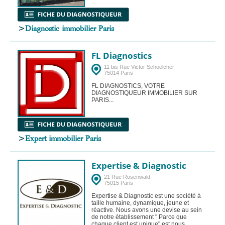
>
Diagnostic immobilier Paris
FL Diagnostics
11 bis Rue Victor Schoelcher
75014 Paris
FL DIAGNOSTICS, VOTRE
DIAGNOSTIQUEUR IMMOBILIER SUR
PARIS...
>
Expert immobilier Paris
Expertise & Diagnostic
21 Rue Rosenwald
75015 Paris
Expertise & Diagnostic est une société à
taille humaine, dynamique, jeune et
réactive. Nous avons une devise au sein
de notre établissement " Parce que
chaque client est unique" est nous