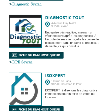
>
Diagnostic Sevran
DIAGNOSTIC TOUT
4 Avenue Guy Mollet
93270 Sevran
Entreprise très réactive, assurant un
véritable suivi après les diagnostics. À
l’écoute de ses clients, elle les conseille
efficacement sans entraver le processus
de vente, ce qui constitue ...
>
DPE Sevran
ISOXPERT
113 rue de Paris
94220 Charenton-le-Pont
ISOXPERT réalise tous les diagnostics
immobiliers pour la mise en vente ou
location...