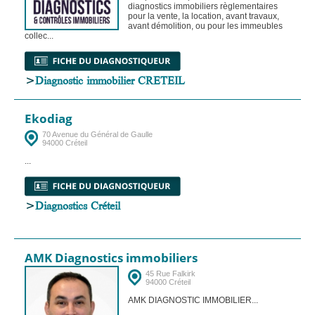
diagnostics immobiliers règlementaires
pour la vente, la location, avant travaux,
avant démolition, ou pour les immeubles
collec...
>
Diagnostic immobilier CRETEIL
Ekodiag
70 Avenue du Général de Gaulle
94000 Créteil
...
>
Diagnostics Créteil
AMK Diagnostics immobiliers
45 Rue Falkirk
94000 Créteil
AMK DIAGNOSTIC IMMOBILIER...