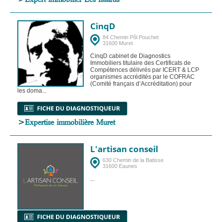
CinqD
84 Chemin Pôl Pouchet
31600 Muret
CinqD cabinet de Diagnostics
Immobiliers titulaire des Certificats de
Compétences délivrés par ICERT & LCP
organismes accrédités par le COFRAC
(Comité français d’Accréditation) pour
les doma...
>
Expertise immobilière Muret
L'artisan conseil
630 Chemin de la Batisse
31600 Eaunes
...