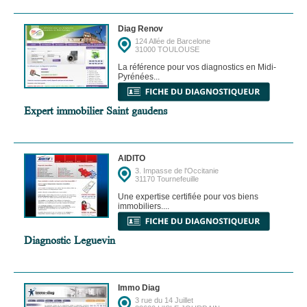
Diag Renov
124 Allée de Barcelone
31000 TOULOUSE
La référence pour vos diagnostics en Midi-
Pyrénées...
Expert immobilier Saint gaudens
AIDITO
3. Impasse de l'Occitanie
31170 Tournefeuille
Une expertise certifiée pour vos biens
immobiliers....
Diagnostic Leguevin
Immo Diag
3 rue du 14 Juillet