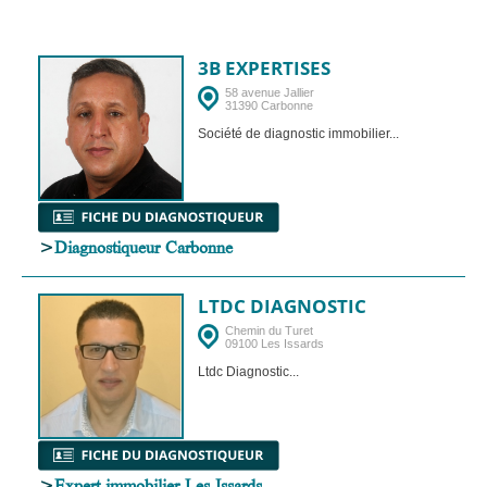
3B EXPERTISES
58 avenue Jallier
31390 Carbonne
Société de diagnostic immobilier...
>
Diagnostiqueur Carbonne
LTDC DIAGNOSTIC
Chemin du Turet
09100 Les Issards
Ltdc Diagnostic...
>
Expert immobilier Les Issards