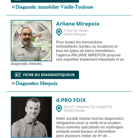
>
Diagnostic immobilier Vieille-Toulouse
Arliane Mirepoix
4 Rue de l'Autan
09500 Mirepoix
Pour toutes les transactions
immobilières (ventes ou locations) et
tous les types de biens immobiliers,
l’agence ARLIANE MIREPOIX propose
une expertise totalement impartiale et un
diagnostic immobi...
>
Diagnostics Mirepoix
d.PRO FOIX
BS-DIT HAMEAU DE RABAUTE
09300 Péreille
Notre société réalise tout les diagnostics
obligatoires pour la vente et la location.
Nous sommes spécialisés en repérages
amiante avant travaux et démolition
avec plusieurs millier de m² de ...