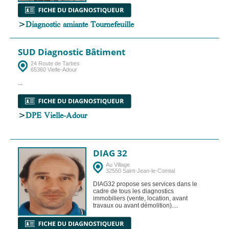
>
Diagnostic amiante Tournefeuille
SUD Diagnostic Bâtiment
24 Route de Tarbes
65360 Vielle-Adour
...
>
DPE Vielle-Adour
DIAG 32
Au Village
32550 Saint-Jean-le-Comtal
DIAG32 propose ses services dans le
cadre de tous les diagnostics
immobiliers (vente, location, avant
travaux ou avant démolition)....