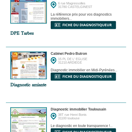
6 rue Magressolles
31780 CASTELGINEST
La référence prix pour vos diagnostics
immobiliers...
DPE Tarbes
Cabinet Pedro Butron
15 PL DE L' EGLISE
31210 ARDIEGE
Diagnostic immobilier en Midi-Pyrénées...
Diagnostic amiante
Diagnostic immobilier Toulousain
38T rue Henri Bonis
31100 toulouse
Le diagnostic en toute transparence !...