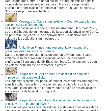
Depuis quelques jours, un débat politique et réglementaire agite le
monde de la rénovation énergétique en France : la suppression
possible des certificats d’économies d’énergie, souvent appelés CEE.
Si vous êtes propriétaire, bailleur ...
Mesurage loi Carrez : un arrêt de la Cour de cassation met
l’accent sur sa méthodologie
La Cour de cassation a rappelé, dans un arrêt rendu le 5 mars 2026,
que la méthodologie du mesurage de la superficie privative loi Carrez
ne peut faire l’objet d’aucune approximation. Sa décision met en
évidence les obligations du mesureur, ...
Amiante en France : une réglementation exemplaire
préservée des sanctions de l’Europe
Dans le cadre de son plan d’action pour un environnement sans
amiante, l’Union européenne vient de lancer une procédure
d’infraction à l’encontre de dix États membres. Cette démarche traduit
sa volonté permanente de renforcer la protect...
Diagnostic loi Boutin : quand la destination d’un bien
impose un mesurage explicite
Les logements atypiques, particulièrement les chambres aménagées
sous les toits, nécessitent une attention particulière lors de leur
mesurage, et encore plus s’ils sont vendus pour être mis en location
sur le marché de la location longue dur...
Diagnostics immobiliers : les ventes immobilières auront-
elles le vent en poupe en 2026 ?
Les données publiées récemment par la plateforme spécialisée dans
l’investissement immobilier Bricks.co transmettent des signaux positifs