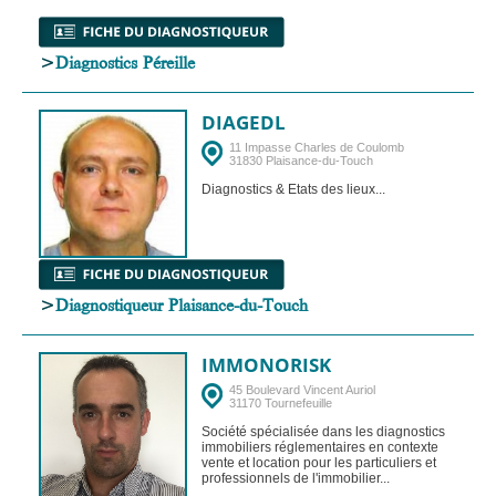
>
Diagnostics Péreille
DIAGEDL
11 Impasse Charles de Coulomb
31830 Plaisance-du-Touch
Diagnostics & Etats des lieux...
>
Diagnostiqueur Plaisance-du-Touch
IMMONORISK
45 Boulevard Vincent Auriol
31170 Tournefeuille
Société spécialisée dans les diagnostics
immobiliers réglementaires en contexte
vente et location pour les particuliers et
professionnels de l'immobilier...