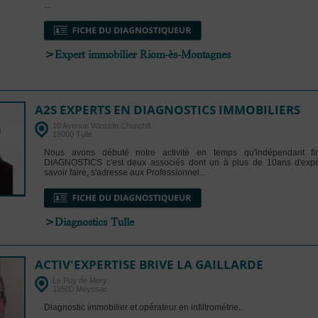
...
>
Expert immobilier Riom-ès-Montagnes
A2S EXPERTS EN DIAGNOSTICS IMMOBILIERS
10 Avenue Winston Churchill
19000 Tulle
Nous avons débuté notre activité en temps qu'indépendant f
DIAGNOSTICS c'est deux associés dont un à plus de 10ans d'expé
savoir faire, s'adresse aux Professionnel...
>
Diagnostics Tulle
ACTIV'EXPERTISE BRIVE LA GAILLARDE
Le Puy de Mery
19500 Meyssac
Diagnostic immobilier et opérateur en infiltrométrie...