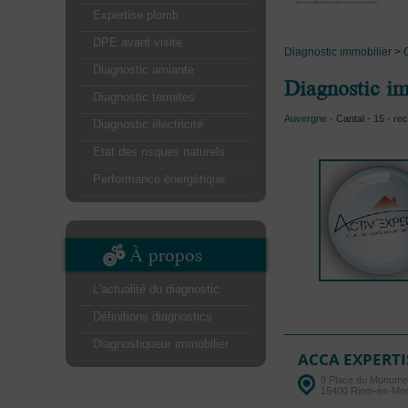
Expertise plomb
DPE avant visite
Diagnostic immobilier
>
Diagnostic amiante
Diagnostic im
Diagnostic termites
Auvergne
- Cantal - 15 -
rec
Diagnostic électricité
Etat des risques naturels
Performance énergétique
À propos
L'actualité du diagnostic
Définitions diagnostics
Diagnostiqueur immobilier
ACCA EXPERTI
9 Place du Monume
15400 Riom-ès-Mo