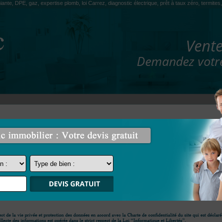
iante, DPE, gaz, expertise plomb, loi Carrez, diagnostic électrique, prêt à taux zéro, termit
Vente
Demandez votre