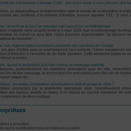
ertificats d’économies d’énergie (CEE) : que faut-il savoir si vous prévoyez des tr
ours, un débat politique et réglementaire agite le monde de la rénovation énergé
ossible des certificats d’économies d’énergie, souvent appelés CEE. Si vous êt
ez : un arrêt de la Cour de cassation met l’accent sur sa méthodologie
tion a rappelé, dans un arrêt rendu le 5 mars 2026, que la méthodologie du mes
privative loi Carrez ne peut faire l’objet d’aucune approximation. Sa décision m
ations du mesureur, ...
e : une réglementation exemplaire préservée des sanctions de l’Europe
 son plan d’action pour un environnement sans amiante, l’Union européenne vie
ure d’infraction à l’encontre de dix États membres. Cette démarche traduit sa vo
orcer la protect...
utin : quand la destination d’un bien impose un mesurage explicite
ypiques, particulièrement les chambres aménagées sous les toits, nécessiten
ière lors de leur mesurage, et encore plus s’ils sont vendus pour être mis en locatio
cation longue dur...
iliers : les ventes immobilières auront-elles le vent en poupe en 2026 ?
liées récemment par la plateforme spécialisée dans l’investissement immob
ettent des signaux positifs en faveur d’un rebond du marché immobilier de ven
a comparaison de deux sondage...
ropriétaire
tinés à la location
mite sauf si modifications pour les biens en Location