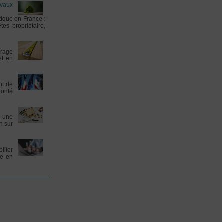
avaux
tique en France :
es propriétaire,
urage
et en
nt de
lonté
t une
n sur
ilier
te en