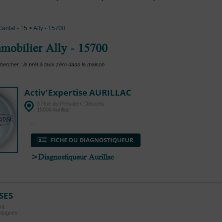
Cantal - 15
>
Ally - 15700
mobilier Ally - 15700
hercher : le prêt à taux zéro dans la maison
Activ'Expertise AURILLAC
3 Rue du Président Delzons
15000 Aurillac
...
>
Diagnostiqueur Aurillac
SES
nt
ntagnes