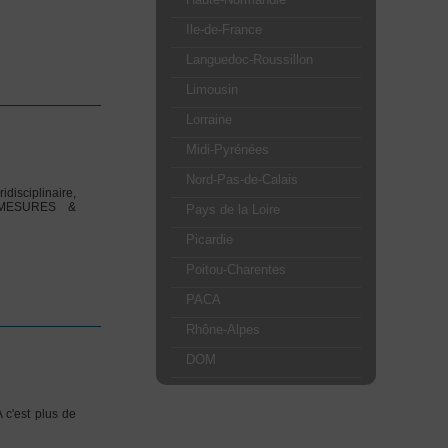
Ile-de-France
Languedoc-Roussillon
Limousin
Lorraine
Midi-Pyrénées
Nord-Pas-de-Calais
disciplinaire,
x: MESURES &
Pays de la Loire
Picardie
Poitou-Charentes
PACA
Rhône-Alpes
DOM
 c'est plus de