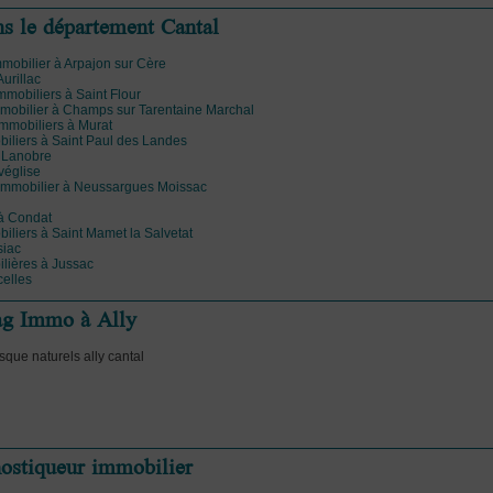
ns le département Cantal
immobilier à Arpajon sur Cère
Aurillac
mmobiliers à Saint Flour
mmobilier à Champs sur Tarentaine Marchal
 immobiliers à Murat
biliers à Saint Paul des Landes
 Lanobre
véglise
 immobilier à Neussargues Moissac
à Condat
iliers à Saint Mamet la Salvetat
siac
ilières à Jussac
celles
ag Immo à Ally
sque naturels ally cantal
nostiqueur immobilier