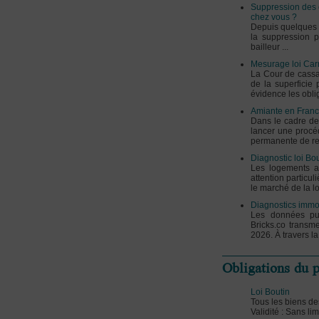
Suppression des c
chez vous ?
Depuis quelques j
la suppression p
bailleur ...
Mesurage loi Carr
La Cour de cassa
de la superficie 
évidence les oblig
Amiante en Franc
Dans le cadre de
lancer une procéd
permanente de renf
Diagnostic loi Bo
Les logements at
attention particul
le marché de la lo
Diagnostics immob
Les données pub
Bricks.co transm
2026. À travers l
Obligations du p
Loi Boutin
Tous les biens des
Validité : Sans li