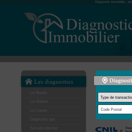
Diagnostic immobilier : am
Les diagnostics
Loi Boutin
Loi Robien
Loi Carrez
Diagnostic gaz
Sécurité piscine