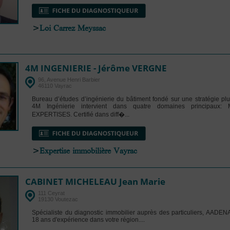
>
Loi Carrez Meyssac
4M INGENIERIE - Jérôme VERGNE
96, Avenue Henri Barbier
46110 Vayrac
Bureau d’études d’ingénierie du bâtiment fondé sur une stratégie pluri
4M Ingénierie intervient dans quatre domaines principau
EXPERTISES. Certifié dans diff�...
>
Expertise immobilière Vayrac
CABINET MICHELEAU Jean Marie
111 Ceyrat
19130 Voutezac
Spécialiste du diagnostic immobilier auprès des particuliers, AADENA
18 ans d'expérience dans votre région....