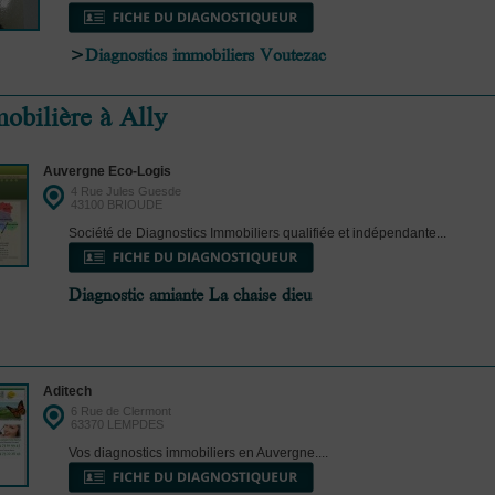
>
Diagnostics immobiliers Voutezac
obilière à Ally
Auvergne Eco-Logis
4 Rue Jules Guesde
43100 BRIOUDE
Société de Diagnostics Immobiliers qualifiée et indépendante...
Diagnostic amiante La chaise dieu
Aditech
6 Rue de Clermont
63370 LEMPDES
Vos diagnostics immobiliers en Auvergne....