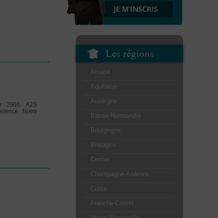
Les régions
Alsace
Aquitaine
Auvergne
in 2006. A2S
rience. Notre
Basse-Normandie
Bourgogne
Bretagne
Centre
Champagne-Ardenne
Corse
Franche-Comté
Haute-Normandie