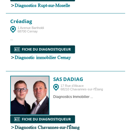
>
Diagnostics Rupt-sur-Moselle
Créadiag
1 Avenue Bartholdi
68700 Cernay
...
>
Diagnostic immobilier Cernay
SAS DADIAG
17 Rue d’Alsace
68210 Chavannes-sur-l'Étang
Diagnostics Immobilier ...
>Diagnostics Chavannes-sur-l'Étang