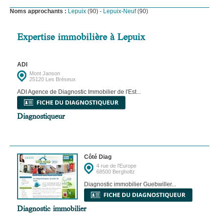
Noms approchants :
Lepuix
(90) -
Lepuix-Neuf
(90)
Expertise immobilière à Lepuix
ADI
Mont Janson
25120 Les Bréseux
ADI Agence de Diagnostic Immobilier de l'Est...
Diagnostiqueur
Côté Diag
4 rue de l'Europe
68500 Bergholtz
Diagnostic immobilier Guebwiller...
Diagnostic immobilier