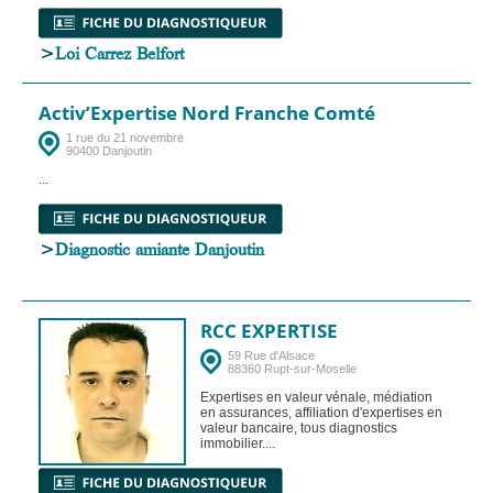
>
Loi Carrez Belfort
Activ’Expertise Nord Franche Comté
1 rue du 21 novembre
90400 Danjoutin
...
>
Diagnostic amiante Danjoutin
RCC EXPERTISE
59 Rue d'Alsace
88360 Rupt-sur-Moselle
Expertises en valeur vénale, médiation
en assurances, affiliation d'expertises en
valeur bancaire, tous diagnostics
immobilier....