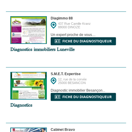
Diagimmo 88
437 Rue Camille Kranz
88000 DINOZE
Un expert proche de vous....
Diagnostics immobiliers Luneville
S.M.E.T. Expertise
12, rue de la corvée
25000 BESANCON
Diagnostic immobilier Besançon...
Diagnostics
Cabinet Bravo