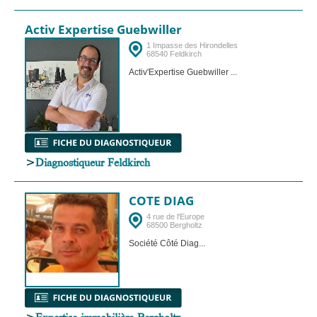
Activ Expertise Guebwiller
1 Impasse des Hirondelles
68540 Feldkirch
Activ'Expertise Guebwiller ...
>
Diagnostiqueur Feldkirch
COTE DIAG
4 rue de l'Europe
68500 Bergholtz
Société Côté Diag...
>
Expertise immobilière Bergholtz