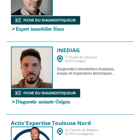
>
Expert immobilier Haux
INEDIAG
77 Route de Libourne
33133 Galgon
Diagnostics immobiliers Analyses,
essais et inspections techniques...
>
Diagnostic amiante Galgon
Activ'Expertise Toulouse Nord
14 Chemin de Belbosc
31780 Castelginest