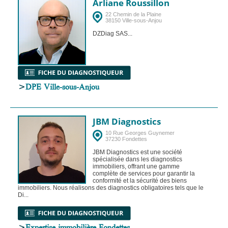
Arliane Roussillon
22 Chemin de la Plaine
38150 Ville-sous-Anjou
DZDiag SAS...
>
DPE Ville-sous-Anjou
JBM Diagnostics
10 Rue Georges Guynemer
37230 Fondettes
JBM Diagnostics est une société
spécialisée dans les diagnostics
immobiliers, offrant une gamme
complète de services pour garantir la
conformité et la sécurité des biens
immobiliers. Nous réalisons des diagnostics obligatoires tels que le
Di...
>
Expertise immobilière Fondettes