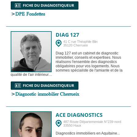
>
DPE Fondettes
DIAG 127
41 C rue Théophile Blin
35120 Cherrueix
Diag 127 est un cabinet de diagnostic
immobilier, conseils et expertises. Nous
réalisons l'ensemble des diagnostics
obligatoires pour vos logements. Nous
sommes spécialiste de l'amiante et de la
qualité de l'air intérieur....
>
Diagnostic immobilier Cherrueix
ACE DIAGNOSTICS
487 Route Départementale N°239-nord
33550 Haux
Diagnostics immobiliers en Aquitaine...