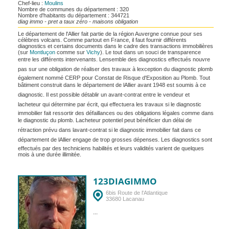
Chef-lieu :
Moulins
Nombre de communes du département : 320
Nombre d'habitants du département : 344721
diag immo - pret a taux zéro - maisons obligation
Le département de l'Allier fait partie de la région Auvergne connue pour ses
célèbres volcans. Comme partout en France, il faut fournir différents
diagnostics et certains documents dans le cadre des transactions immobilières
(sur
Montluçon
comme sur
Vichy
). Le tout dans un souci de transparence
entre les différents intervenants. Lensemble des diagnostics effectués nouvre
pas sur une obligation de réaliser des travaux à lexception du diagnostic plomb
également nommé CERP pour Constat de Risque d'Exposition au Plomb. Tout
bâtiment construit dans le département de lAllier avant 1948 est soumis à ce
diagnostic. Il est possible détablir un avant-contrat entre le vendeur et
lacheteur qui détermine par écrit, qui effectuera les travaux si le diagnostic
immobilier fait ressortir des défaillances ou des obligations légales comme dans
le diagnostic du plomb. Lacheteur potentiel peut bénéficier dun délai de
rétraction prévu dans lavant-contrat si le diagnostic immobilier fait dans ce
département de lAllier engage de trop grosses dépenses. Les diagnostics sont
effectués par des techniciens habilités et leurs validités varient de quelques
mois à une durée illimitée.
123DIAGIMMO
6bis Route de l'Atlantique
33680 Lacanau
...