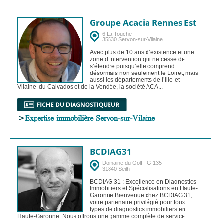
Groupe Acacia Rennes Est
6 La Touche
35530 Servon-sur-Vilaine
Avec plus de 10 ans d’existence et une
zone d’intervention qui ne cesse de
s’étendre puisqu’elle comprend
désormais non seulement le Loiret, mais
aussi les départements de l’Ille-et-
Vilaine, du Calvados et de la Vendée, la société ACA...
>
Expertise immobilière Servon-sur-Vilaine
BCDIAG31
Domaine du Golf - G 135
31840 Seilh
BCDIAG 31 : Excellence en Diagnostics
Immobiliers et Spécialisations en Haute-
Garonne Bienvenue chez BCDIAG 31,
votre partenaire privilégié pour tous
types de diagnostics immobiliers en
Haute-Garonne. Nous offrons une gamme complète de service...