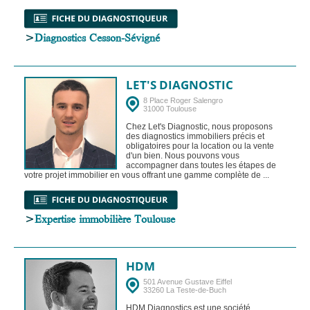
>
Diagnostics Cesson-Sévigné
LET'S DIAGNOSTIC
8 Place Roger Salengro
31000 Toulouse
Chez Let's Diagnostic, nous proposons
des diagnostics immobiliers précis et
obligatoires pour la location ou la vente
d'un bien. Nous pouvons vous
accompagner dans toutes les étapes de
votre projet immobilier en vous offrant une gamme complète de ...
>
Expertise immobilière Toulouse
HDM
501 Avenue Gustave Eiffel
33260 La Teste-de-Buch
HDM Diagnostics est une société