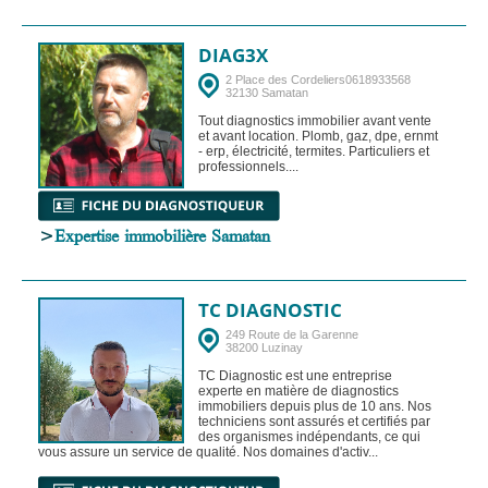
DIAG3X
2 Place des Cordeliers0618933568
32130 Samatan
Tout diagnostics immobilier avant vente
et avant location. Plomb, gaz, dpe, ernmt
- erp, électricité, termites. Particuliers et
professionnels....
>
Expertise immobilière Samatan
TC DIAGNOSTIC
249 Route de la Garenne
38200 Luzinay
TC Diagnostic est une entreprise
experte en matière de diagnostics
immobiliers depuis plus de 10 ans. Nos
techniciens sont assurés et certifiés par
des organismes indépendants, ce qui
vous assure un service de qualité. Nos domaines d'activ...