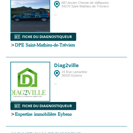
687 Ancien Chemin de Valflaunes
34270 Saint-Mathieu-de-Tréviers
...
>
DPE Saint-Mathieu-de-Tréviers
Diag2ville
24 Rue Lamartine
38320 Eybens
...
>
Expertise immobilière Eybens