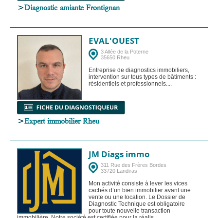
>
Diagnostic amiante Frontignan
EVAL'OUEST
3 Allée de la Poterne
35650 Rheu
Entreprise de diagnostics immobiliers,
intervention sur tous types de bâtiments :
résidentiels et professionnels....
>
Expert immobilier Rheu
JM Diags immo
311 Rue des Frères Bordes
33720 Landiras
Mon activité consiste à lever les vices
cachés d’un bien immobilier avant une
vente ou une location. Le Dossier de
Diagnostic Technique est obligatoire
pour toute nouvelle transaction
immobilière. Notre société est certifiée pour la réalis...