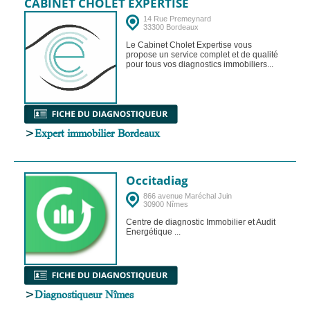
CABINET CHOLET EXPERTISE
14 Rue Premeynard
33300 Bordeaux
Le Cabinet Cholet Expertise vous
propose un service complet et de qualité
pour tous vos diagnostics immobiliers...
>
Expert immobilier Bordeaux
Occitadiag
866 avenue Maréchal Juin
30900 Nîmes
Centre de diagnostic Immobilier et Audit
Energétique ...
>
Diagnostiqueur Nîmes