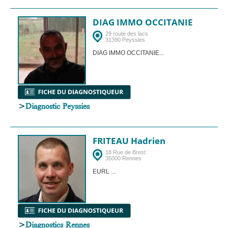
DIAG IMMO OCCITANIE
29 route des lacs
31390 Peyssies
DIAG IMMO OCCITANIE...
>
Diagnostic Peyssies
FRITEAU Hadrien
18 Rue de Brest
35000 Rennes
EURL ...
>
Diagnostics Rennes