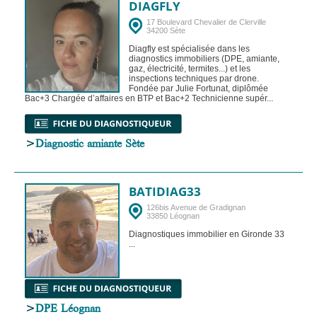
DIAGFLY
17 Boulevard Chevalier de Clerville
34200 Sète
Diagfly est spécialisée dans les
diagnostics immobiliers (DPE, amiante,
gaz, électricité, termites...) et les
inspections techniques par drone.
Fondée par Julie Fortunat, diplômée
Bac+3 Chargée d’affaires en BTP et Bac+2 Technicienne supér...
>
Diagnostic amiante Sète
BATIDIAG33
126bis Avenue de Gradignan
33850 Léognan
Diagnostiques immobilier en Gironde 33
...
>
DPE Léognan