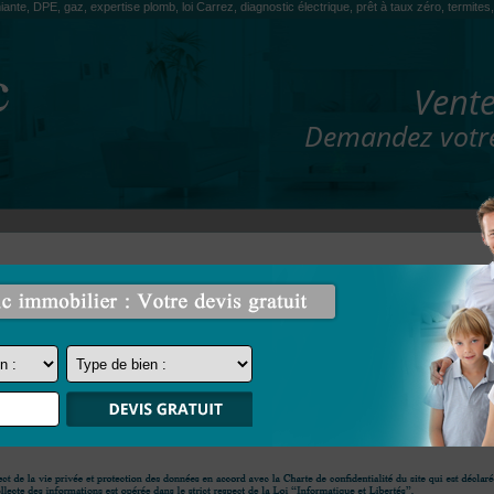
iante, DPE, gaz, expertise plomb, loi Carrez, diagnostic électrique, prêt à taux zéro, termit
Vente
Demandez votre