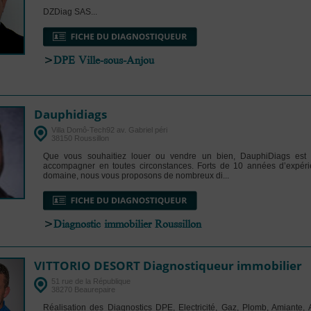
DZDiag SAS...
>
DPE Ville-sous-Anjou
Dauphidiags
Villa Domô-Tech92 av. Gabriel péri
38150 Roussillon
Que vous souhaitiez louer ou vendre un bien, DauphiDiags est
accompagner en toutes circonstances. Forts de 10 années d’expér
domaine, nous vous proposons de nombreux di...
>
Diagnostic immobilier Roussillon
VITTORIO DESORT Diagnostiqueur immobilier
51 rue de la République
38270 Beaurepaire
Réalisation des Diagnostics DPE, Electricité, Gaz, Plomb, Amiante,