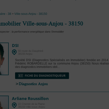
Isère - 38
>
Ville-sous-Anjou - 38150
mobilier Ville-sous-Anjou - 38150
nspecter : la performance energétique dans l'immobilier
DSI
50 route du Dauphiné
38150 Anjou
Société DSI (Diagnostics Spécialisés en Immobilier) fondée en 2014 
Frédéric ROBARDELLE sur la commune Anjou (38150) Nous réaliso
des diagnostics immobiliers obli...
>
Diagnostics Anjou
Arliane Roussillon
22 Chemin de la Plaine
38150 Ville-sous-Anjou