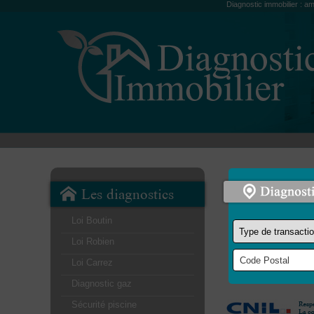
Diagnostic immobilier : am
Les diagnostics
Loi Boutin
Loi Robien
Loi Carrez
Diagnostic gaz
Sécurité piscine