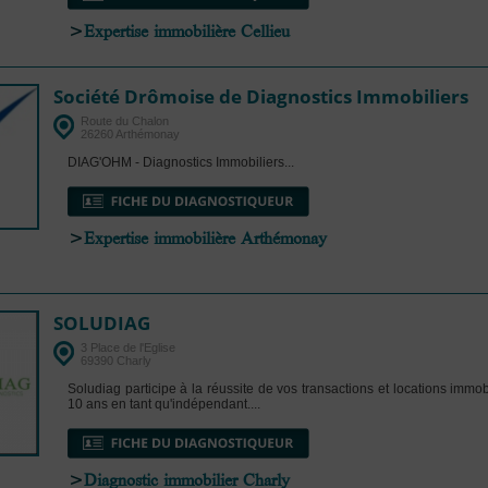
>
Expertise immobilière Cellieu
Société Drômoise de Diagnostics Immobiliers
Route du Chalon
26260 Arthémonay
DIAG'OHM - Diagnostics Immobiliers...
>
Expertise immobilière Arthémonay
SOLUDIAG
3 Place de l'Eglise
69390 Charly
Soludiag participe à la réussite de vos transactions et locations immob
10 ans en tant qu'indépendant....
>
Diagnostic immobilier Charly