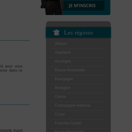
Les régions
Alsace
Aquitaine
Auvergne
 là pour vous
Basse-Normandie
ience dans ce
Bourgogne
Bretagne
Centre
Champagne-Ardenne
Corse
Franche-Comté
 Amiante Avant
Haute-Normandie