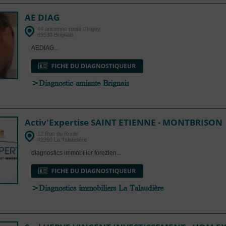
AE DIAG
44 ancienne route d'Irigny
69530 Brignais
AEDIAG...
>
Diagnostic amiante Brignais
Activ'Expertise SAINT ETIENNE - MONTBRISON
12 Rue du Roule
42350 La Talaudière
diagnostics immobilier forezien...
>
Diagnostics immobiliers La Talaudière