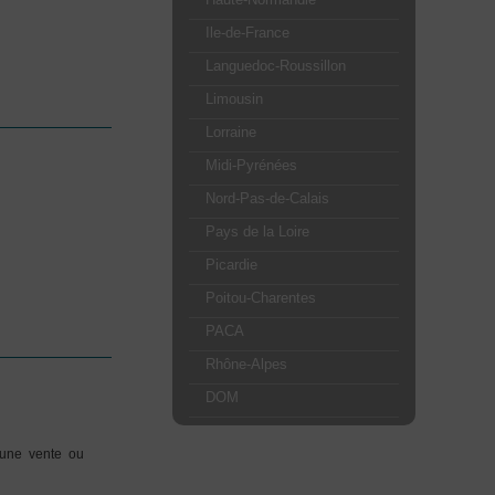
Ile-de-France
Languedoc-Roussillon
Limousin
Lorraine
Midi-Pyrénées
Nord-Pas-de-Calais
Pays de la Loire
Picardie
Poitou-Charentes
PACA
Rhône-Alpes
DOM
'une vente ou