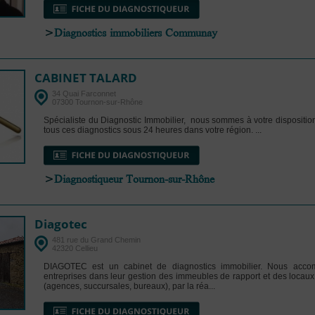
>
Diagnostics immobiliers Communay
CABINET TALARD
34 Quai Farconnet
07300 Tournon-sur-Rhône
Spécialiste du Diagnostic Immobilier, nous sommes à votre disposition
tous ces diagnostics sous 24 heures dans votre région. ...
>
Diagnostiqueur Tournon-sur-Rhône
Diagotec
481 rue du Grand Chemin
42320 Cellieu
DIAGOTEC est un cabinet de diagnostics immobilier. Nous acco
entreprises dans leur gestion des immeubles de rapport et des loca
(agences, succursales, bureaux), par la réa...