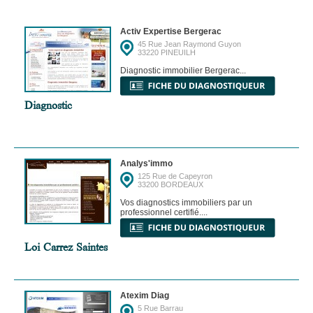
Activ Expertise Bergerac
45 Rue Jean Raymond Guyon
33220 PINEUILH
Diagnostic immobilier Bergerac...
Diagnostic
Analys'immo
125 Rue de Capeyron
33200 BORDEAUX
Vos diagnostics immobiliers par un
professionnel certifié....
Loi Carrez Saintes
Atexim Diag
5 Rue Barrau