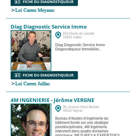
>
Loi Carrez Meyssac
Diag Diagnostic Service Immo
554 Route de Lavialle
19350 Juillac
Diag Diagnostic Service Immo
Diagnostiqueur Immobilier...
>
Loi Carrez Juillac
4M INGENIERIE - Jérôme VERGNE
96, Avenue Henri Barbier
46110 Vayrac
Bureau d’études d’ingénierie du
bâtiment fondé sur une stratégie
pluridisciplinaire, 4M Ingénierie
intervient dans quatre domaines
principaux: MESURES & EXPERTISES.