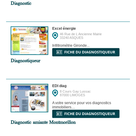
Diagnostic
Excel énergie
46 Rue de L Ancienne Mairie
33240 ASQUES
Infiltrométrie Gironde...
Diagnostiqueur
EDI diag
8 Cours Gay Lussac
87000 LIMOGES
A votre service pour vos diagnostics
immobiliers....
Diagnostic amiante Montmorillon