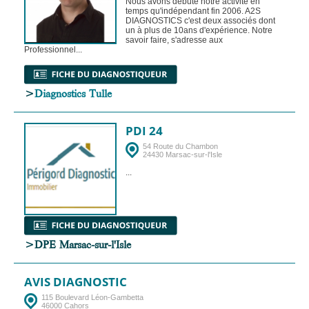
Nous avons débuté notre activité en
temps qu'indépendant fin 2006. A2S
DIAGNOSTICS c'est deux associés dont
un à plus de 10ans d'expérience. Notre
savoir faire, s'adresse aux
Professionnel...
>
Diagnostics Tulle
PDI 24
54 Route du Chambon
24430 Marsac-sur-l'Isle
...
>DPE Marsac-sur-l'Isle
AVIS DIAGNOSTIC
115 Boulevard Léon-Gambetta
46000 Cahors