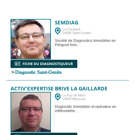
SEMDIAG
Le Cheylard
24590 Saint-Geniès
Société de Diagnostics Immobilier en
Périgord Noir...
>
Diagnostic Saint-Geniès
ACTIV'EXPERTISE BRIVE LA GAILLARDE
Le Puy de Mery
19500 Meyssac
Diagnostic immobilier et opérateur en
infiltrométrie...