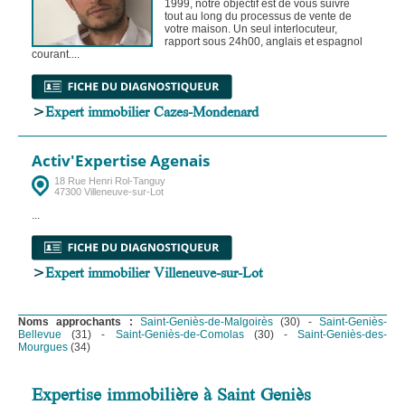
1999, notre objectif est de vous suivre
tout au long du processus de vente de
votre maison. Un seul interlocuteur,
rapport sous 24h00, anglais et espagnol
courant....
>
Expert immobilier Cazes-Mondenard
Activ'Expertise Agenais
18 Rue Henri Rol-Tanguy
47300 Villeneuve-sur-Lot
...
>
Expert immobilier Villeneuve-sur-Lot
Noms approchants :
Saint-Geniès-de-Malgoirès
(30) -
Saint-Geniès-
Bellevue
(31) -
Saint-Geniès-de-Comolas
(30) -
Saint-Geniès-des-
Mourgues
(34)
Expertise immobilière à Saint Geniès