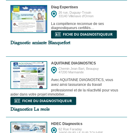
Diag Expertises
26 rue, Duguay-Trouin
33140 Villenave d'Ornon
La compétence reconnue de ses
diagnostiqueurs certifiés....
Diagnostic amiante Blanquefort
AQUITAINE DIAGNOSTICS
Chemin Jean Bart, Beaupuy
47200 Marmande
Avec AQUITAINE DIAGNOSTICS, vous
avez ainsi lassurance du travail
professionnel et de la réactivité pour vous
aider dans votre projet immobilier....
Diagnostics La reole
HDEC Diagnostics
62 Rue Faraday
16600 RUELLE SUR TOUVRE