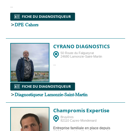
...
>
DPE Cahors
CYRANO DIAGNOSTICS
50 Route du Falgueyrat
24680 Lamonzie-Saint-Martin
...
>
Diagnostiqueur Lamonzie-Saint-Martin
Champromis Expertise
Bruyères
82110 Cazes-Mondenard
Entreprise familiale en place depuis