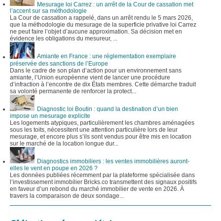
Mesurage loi Carrez : un arrêt de la Cour de cassation met
l’accent sur sa méthodologie
La Cour de cassation a rappelé, dans un arrêt rendu le 5 mars 2026,
que la méthodologie du mesurage de la superficie privative loi Carrez
ne peut faire l’objet d’aucune approximation. Sa décision met en
évidence les obligations du mesureur, ...
Amiante en France : une réglementation exemplaire
préservée des sanctions de l’Europe
Dans le cadre de son plan d’action pour un environnement sans
amiante, l’Union européenne vient de lancer une procédure
d’infraction à l’encontre de dix États membres. Cette démarche traduit
sa volonté permanente de renforcer la protect...
Diagnostic loi Boutin : quand la destination d’un bien
impose un mesurage explicite
Les logements atypiques, particulièrement les chambres aménagées
sous les toits, nécessitent une attention particulière lors de leur
mesurage, et encore plus s’ils sont vendus pour être mis en location
sur le marché de la location longue dur...
Diagnostics immobiliers : les ventes immobilières auront-
elles le vent en poupe en 2026 ?
Les données publiées récemment par la plateforme spécialisée dans
l’investissement immobilier Bricks.co transmettent des signaux positifs
en faveur d’un rebond du marché immobilier de vente en 2026. À
travers la comparaison de deux sondage...