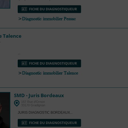
>
Diagnostic immobilier Pessac
e Talence
y
...
>
Diagnostic immobilier Talence
SMD - Juris Bordeaux
167 Rue d'Ornon
33170 Gradignan
JURIS DIAGNOSTIC BORDEAUX...