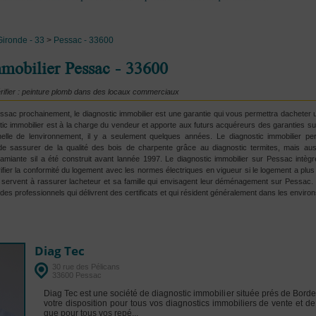
Gironde - 33
>
Pessac - 33600
mobilier Pessac - 33600
rifier : peinture plomb dans des locaux commerciaux
ac prochainement, le diagnostic immobilier est une garantie qui vous permettra dacheter
ic immobilier est à la charge du vendeur et apporte aux futurs acquéreurs des garanties sur l
elle de lenvironnement, il y a seulement quelques années. Le diagnostic immobilier pe
e sassurer de la qualité des bois de charpente grâce au diagnostic termites, mais auss
amiante sil a été construit avant lannée 1997. Le diagnostic immobilier sur Pessac intègr
rifier la conformité du logement avec les normes électriques en vigueur si le logement a plu
 servent à rassurer lacheteur et sa famille qui envisagent leur déménagement sur Pessac.
 des professionnels qui délivrent des certificats et qui résident généralement dans les envir
Diag Tec
30 rue des Pélicans
33600 Pessac
Diag Tec est une société de diagnostic immobilier située prés de Bordea
votre disposition pour tous vos diagnostics immobiliers de vente et de 
que pour tous vos repé...