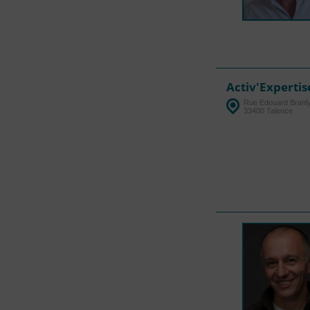
Activ'Expertis
Rue Edouard Branl
33400 Talence