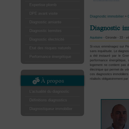
Expertise plomb
DPE avant visite
Diagnostic immobilier
>
Diagnostic amiante
Diagnostic im
Diagnostic termites
Aquitaine
- Gironde - 33 -
vé
Diagnostic électricité
Si vous emménagez sur Pess
Etat des risques naturels
sans inquiétude. Le diagnost
a été instauré par le Gren
Performance énergétique
performance énergétique, d
logement ne contient pas d
électrique qui permet de vé
ces diagnostics immobiliers
À propos
réalisés obligatoirement par
L'actualité du diagnostic
Définitions diagnostics
Diagnostiqueur immobilier