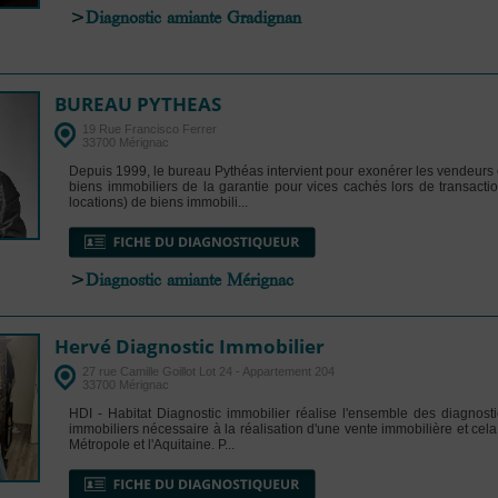
>
Diagnostic amiante Gradignan
BUREAU PYTHEAS
19 Rue Francisco Ferrer
33700 Mérignac
Depuis 1999, le bureau Pythéas intervient pour exonérer les vendeurs e
biens immobiliers de la garantie pour vices cachés lors de transacti
locations) de biens immobili...
>
Diagnostic amiante Mérignac
Hervé Diagnostic Immobilier
27 rue Camille Goillot Lot 24 - Appartement 204
33700 Mérignac
HDI - Habitat Diagnostic immobilier réalise l'ensemble des diagnost
immobiliers nécessaire à la réalisation d'une vente immobilière et cel
Métropole et l'Aquitaine. P...