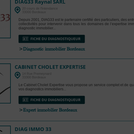
DIAG33 Raynal SARL
20 cours de l'Intendance
33000 Bordeaux
Depuis 2001, DIAG33 est le partenaire certifié des particuliers, des ent
collectivités pour intervenir dans tous les domaines de l’expertise imm
diagnostic immobilier...
>
Diagnostic immobilier Bordeaux
CABINET CHOLET EXPERTISE
14 Rue Premeynard
33300 Bordeaux
Le Cabinet Cholet Expertise vous propose un service complet et de qua
vos diagnostics immobiliers...
>
Expert immobilier Bordeaux
DIAG IMMO 33