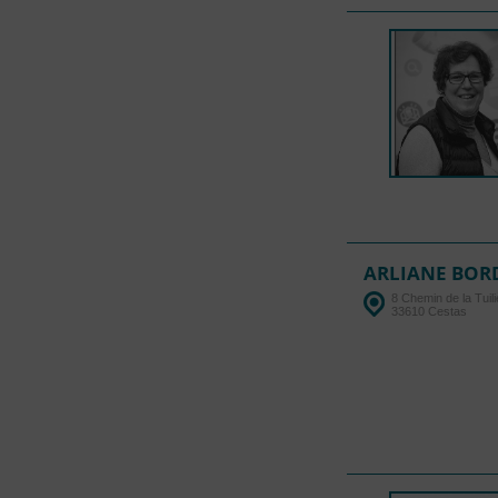
ARLIANE BOR
8 Chemin de la Tuili
33610 Cestas