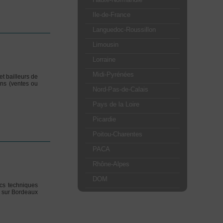
Ile-de-France
Languedoc-Roussillon
Limousin
Lorraine
Midi-Pyrénées
t bailleurs de
ons (ventes ou
Nord-Pas-de-Calais
Pays de la Loire
Picardie
Poitou-Charentes
PACA
Rhône-Alpes
DOM
ics techniques
a sur Bordeaux