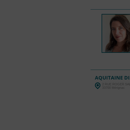
AQUITAINE D
2 RUE ROGER S
33700 Mérignac