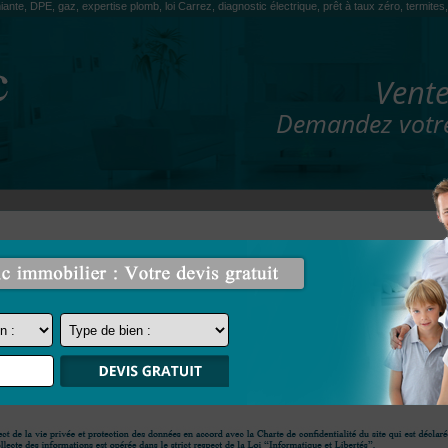
iante, DPE, gaz, expertise plomb, loi Carrez, diagnostic électrique, prêt à taux zéro, termit
Vente
Demandez votre