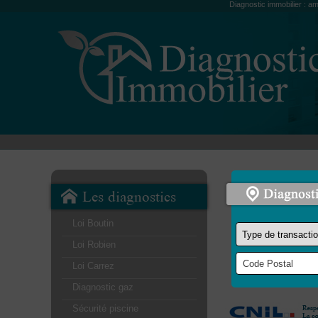
Diagnostic immobilier : am
Les diagnostics
Loi Boutin
Loi Robien
Loi Carrez
Diagnostic gaz
Sécurité piscine