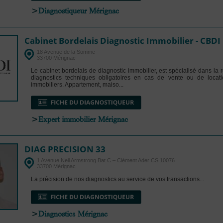
>
Diagnostiqueur Mérignac
Cabinet Bordelais Diagnostic Immobilier - CBDI
18 Avenue de la Somme
33700 Mérignac
Le cabinet bordelais de diagnostic immobilier, est spécialisé dans la r
diagnostics techniques obligatoires en cas de vente ou de locat
immobiliers. Appartement, maiso...
>
Expert immobilier Mérignac
DIAG PRECISION 33
1 Avenue Neil Armstrong Bat C – Clément Ader CS 10076
33700 Mérignac
La précision de nos diagnostics au service de vos transactions...
>
Diagnostics Mérignac