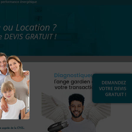
es, performance énergétique
 ou Location ?
 DEVIS GRATUIT !
DEMANDEZ
VOTRE DEVIS
GRATUIT !