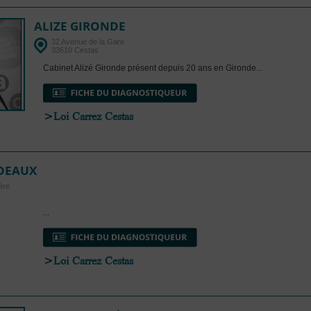
ALIZE GIRONDE
32 Avenue de la Gare
33610 Cestas
Cabinet Alizé Gironde présent depuis 20 ans en Gironde...
>
Loi Carrez Cestas
DEAUX
ère
...
>
Loi Carrez Cestas