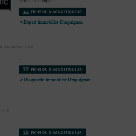
la mise en copropriété,...
>
Expert immobilier Draguignan
e la Resistance l'Etoile
...
>
Diagnostic immobilier Draguignan
reuils
...