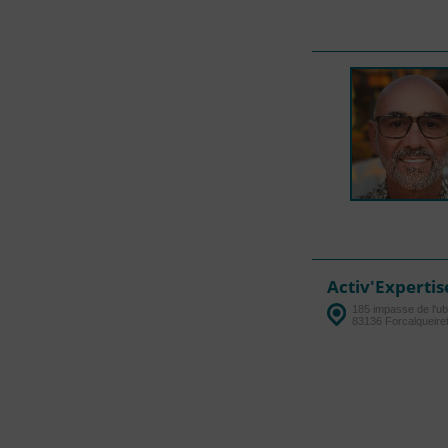
Activ'Experti
185 impasse de l'u
83136 Forcalqueire