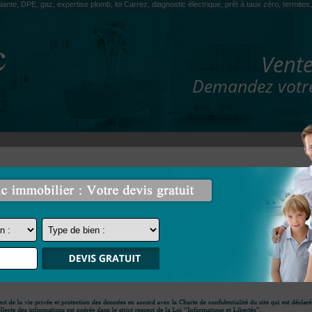
iante, DPE, gaz, expertise plomb, loi Carrez, diagnostic électrique, prêt à taux zéro, termit
Vente
Demandez votre