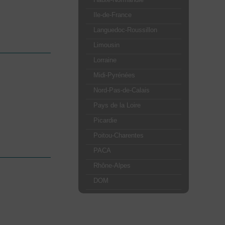
Ile-de-France
Languedoc-Roussillon
Limousin
Lorraine
Midi-Pyrénées
Nord-Pas-de-Calais
Pays de la Loire
Picardie
Poitou-Charentes
PACA
Rhône-Alpes
DOM