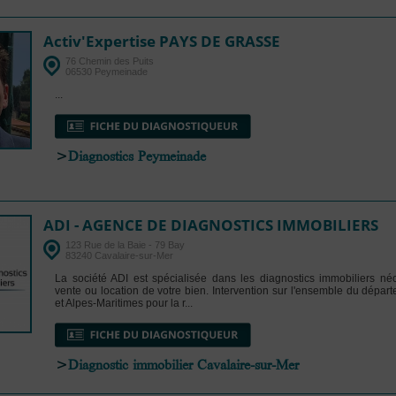
Activ'Expertise PAYS DE GRASSE
76 Chemin des Puits
06530 Peymeinade
...
>
Diagnostics Peymeinade
ADI - AGENCE DE DIAGNOSTICS IMMOBILIERS
123 Rue de la Baie - 79 Bay
83240 Cavalaire-sur-Mer
La société ADI est spécialisée dans les diagnostics immobiliers né
vente ou location de votre bien. Intervention sur l'ensemble du dépa
et Alpes-Maritimes pour la r...
>
Diagnostic immobilier Cavalaire-sur-Mer