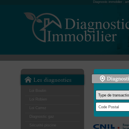
Diagnostic immobilier : am
Les diagnostics
Loi Boutin
Loi Robien
Loi Carrez
Diagnostic gaz
Sécurité piscine