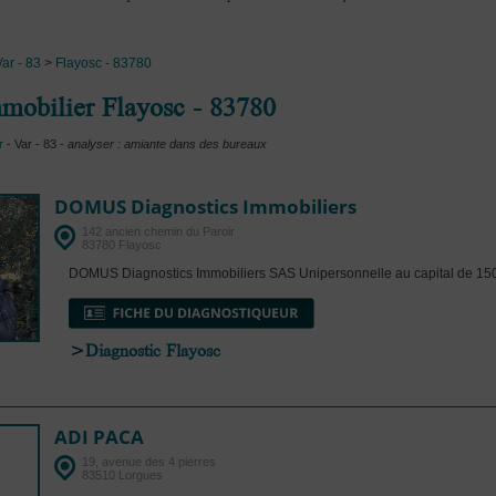
Var - 83
>
Flayosc - 83780
mobilier Flayosc - 83780
r
- Var - 83 -
analyser : amiante dans des bureaux
DOMUS Diagnostics Immobiliers
142 ancien chemin du Paroir
83780 Flayosc
DOMUS Diagnostics Immobiliers SAS Unipersonnelle au capital de 150
>
Diagnostic Flayosc
ADI PACA
19, avenue des 4 pierres
83510 Lorgues