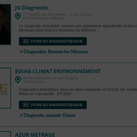
JG Diagnostic
37 Traverse des Mimosanes - Le clos Jacquet
83230 Bormes-les-Mimosas
Le diagnostic immobilier requiert une expérience approfondie et des
étendues dans tous les domaines du bâtiment....
>
Diagnostics Bormes-les-Mimosas
EDIAG CLIMAT ENVIRONNEMENT
185 Avenue Antoine de Saint-Exupéry
06130 Grasse
Diagnostics Immobiliers dans les Alpes maritimes et l'Est du Var. Audit
Mises en copropriété - DTI EDD...
>
Diagnostic amiante Grasse
AZUR METRAGE