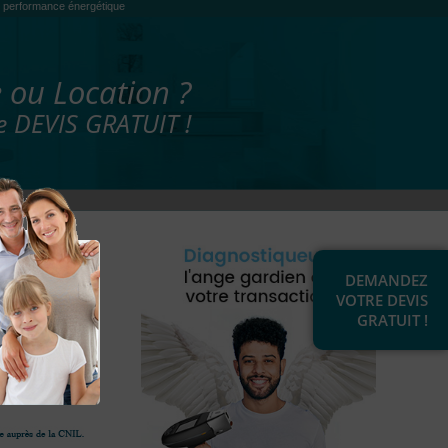
es, performance énergétique
 ou Location ?
 DEVIS GRATUIT !
DEMANDEZ
VOTRE DEVIS
GRATUIT !