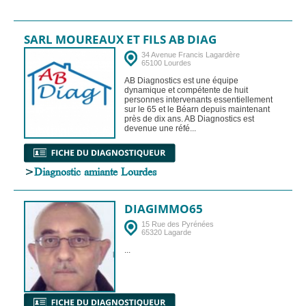
SARL MOUREAUX ET FILS AB DIAG
34 Avenue Francis Lagardère
65100 Lourdes
AB Diagnostics est une équipe
dynamique et compétente de huit
personnes intervenants essentiellement
sur le 65 et le Béarn depuis maintenant
près de dix ans. AB Diagnostics est
devenue une réfé...
>
Diagnostic amiante Lourdes
DIAGIMMO65
15 Rue des Pyrénées
65320 Lagarde
...