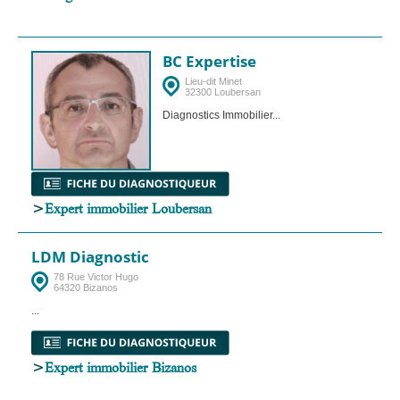
BC Expertise
Lieu-dit Minet
32300 Loubersan
Diagnostics Immobilier...
>
Expert immobilier Loubersan
LDM Diagnostic
78 Rue Victor Hugo
64320 Bizanos
...
>
Expert immobilier Bizanos