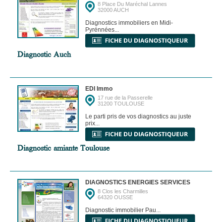
8 Place Du Maréchal Lannes
32000 AUCH
Diagnostics immobiliers en Midi-
Pyrénnées...
Diagnostic Auch
EDI Immo
17 rue de la Passerelle
31200 TOULOUSE
Le parti pris de vos diagnostics au juste
prix...
Diagnostic amiante Toulouse
DIAGNOSTICS ENERGIES SERVICES
8 Clos les Charmilles
64320 OUSSE
Diagnostic immobilier Pau...