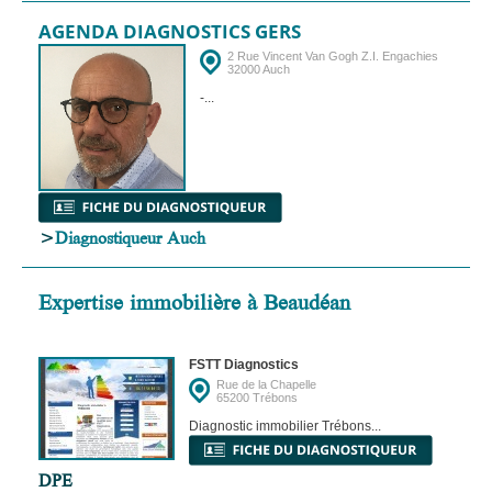
AGENDA DIAGNOSTICS GERS
2 Rue Vincent Van Gogh Z.I. Engachies
32000 Auch
-...
>
Diagnostiqueur Auch
Expertise immobilière à Beaudéan
FSTT Diagnostics
Rue de la Chapelle
65200 Trébons
Diagnostic immobilier Trébons...
DPE