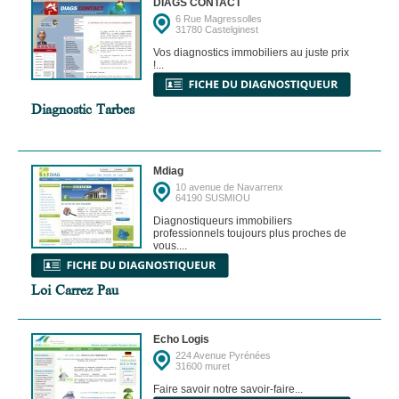
DIAGS CONTACT
6 Rue Magressolles
31780 Castelginest
Vos diagnostics immobiliers au juste prix
!...
Diagnostic Tarbes
Mdiag
10 avenue de Navarrenx
64190 SUSMIOU
Diagnostiqueurs immobiliers
professionnels toujours plus proches de
vous....
Loi Carrez Pau
Echo Logis
224 Avenue Pyrénées
31600 muret
Faire savoir notre savoir-faire...