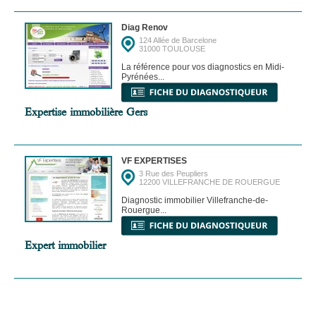
Diag Renov
124 Allée de Barcelone
31000 TOULOUSE
La référence pour vos diagnostics en Midi-
Pyrénées...
Expertise immobilière Gers
VF EXPERTISES
3 Rue des Peupliers
12200 VILLEFRANCHE DE ROUERGUE
Diagnostic immobilier Villefranche-de-
Rouergue...
Expert immobilier