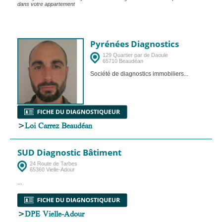
dans votre appartement
Pyrénées Diagnostics
129 Quartier par de Daoule
65710 Beaudéan
Société de diagnostics immobiliers...
>
Loi Carrez Beaudéan
SUD Diagnostic Bâtiment
24 Route de Tarbes
65360 Vielle-Adour
...
>
DPE Vielle-Adour