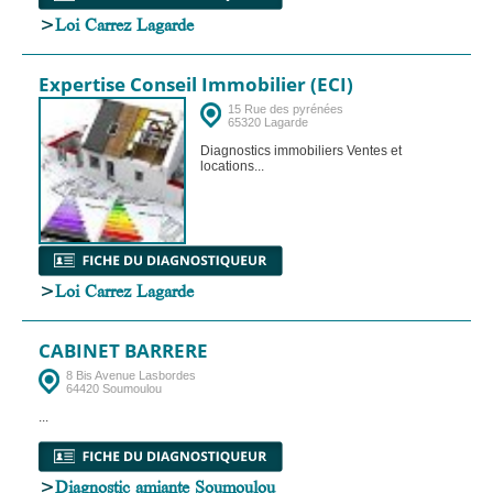
>
Loi Carrez Lagarde
Expertise Conseil Immobilier (ECI)
15 Rue des pyrénées
65320 Lagarde
Diagnostics immobiliers Ventes et
locations...
>
Loi Carrez Lagarde
CABINET BARRERE
8 Bis Avenue Lasbordes
64420 Soumoulou
...
>
Diagnostic amiante Soumoulou