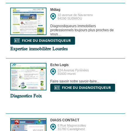
Mdiag
10 avenue de Navarrenx
64190 SUSMIOU
Diagnostiqueurs immobiliers
professionnels toujours plus proches de
vous....
Expertise immobilière Lourdes
Echo Logis
224 Avenue Pyrénées
31600 muret
Faire savoir notre savoir-faire...
Diagnostics Foix
DIAGS CONTACT
6 Rue Magressolles
31780 Castelginest