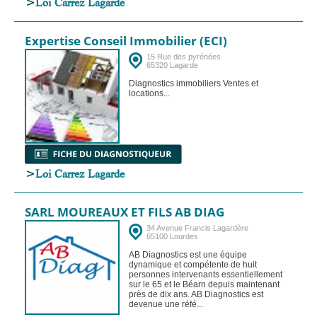
>
Loi Carrez Lagarde
Expertise Conseil Immobilier (ECI)
15 Rue des pyrénées
65320 Lagarde
Diagnostics immobiliers Ventes et
locations...
>
Loi Carrez Lagarde
SARL MOUREAUX ET FILS AB DIAG
34 Avenue Francis Lagardère
65100 Lourdes
AB Diagnostics est une équipe
dynamique et compétente de huit
personnes intervenants essentiellement
sur le 65 et le Béarn depuis maintenant
près de dix ans. AB Diagnostics est
devenue une réfé...