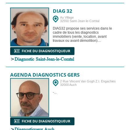
DIAG 32
Au Village
32550 Saint-Jean-le-Comtal
DIAG32 propose ses services dans le
cadre de tous les diagnostics
immobiliers (vente, location, avant
travaux ou avant démolition)....
>
Diagnostic Saint-Jean-le-Comtal
AGENDA DIAGNOSTICS GERS
2 Rue Vincent Van Gogh Z.I. Engachies
32000 Auch
-...
>
Diagnostiqueur Auch