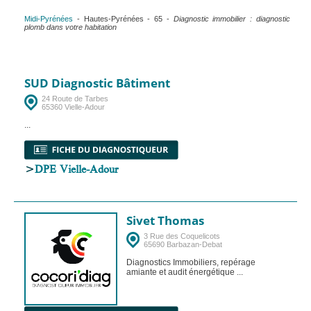
Midi-Pyrénées
- Hautes-Pyrénées - 65 -
Diagnostic immobilier : diagnostic
plomb dans votre habitation
SUD Diagnostic Bâtiment
24 Route de Tarbes
65360 Vielle-Adour
...
>
DPE Vielle-Adour
Sivet Thomas
3 Rue des Coquelicots
65690 Barbazan-Debat
Diagnostics Immobiliers, repérage
amiante et audit énergétique ...