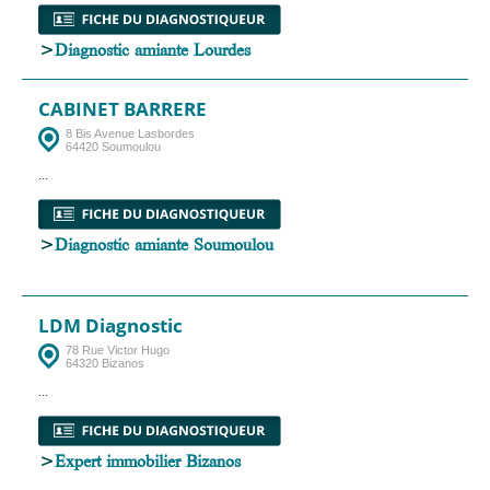
>
Diagnostic amiante Lourdes
CABINET BARRERE
8 Bis Avenue Lasbordes
64420 Soumoulou
...
>
Diagnostic amiante Soumoulou
LDM Diagnostic
78 Rue Victor Hugo
64320 Bizanos
...
>
Expert immobilier Bizanos