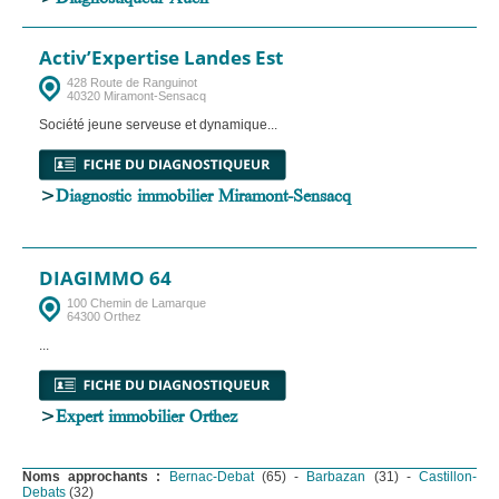
Activ’Expertise Landes Est
428 Route de Ranguinot
40320 Miramont-Sensacq
Société jeune serveuse et dynamique...
>
Diagnostic immobilier Miramont-Sensacq
DIAGIMMO 64
100 Chemin de Lamarque
64300 Orthez
...
>
Expert immobilier Orthez
Noms approchants :
Bernac-Debat
(65) -
Barbazan
(31) -
Castillon-
Debats
(32)