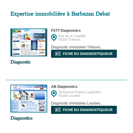
Expertise immobilière à Barbazan Debat
FSTT Diagnostics
Rue de la Chapelle
65200 Trébons
Diagnostic immobilier Trébons...
Diagnostic
AB Diagnostics
34 Avenue Francis Lagardère
65100 Lourdes
Diagnostic immobilier Lourdes...
Diagnostics