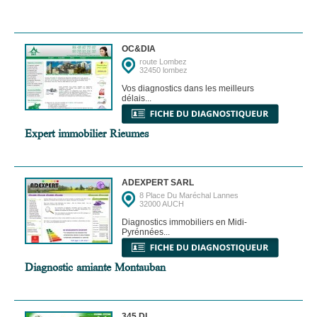
OC&DIA
route Lombez
32450 lombez
Vos diagnostics dans les meilleurs
délais...
Expert immobilier Rieumes
ADEXPERT SARL
8 Place Du Maréchal Lannes
32000 AUCH
Diagnostics immobiliers en Midi-
Pyrénnées...
Diagnostic amiante Montauban
345 DI