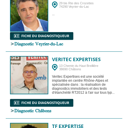
29 bis Rte des Crozettes
74290 Veyrier-du-Lac
...
>
Diagnostic Veyrier-du-Lac
VERITEC EXPERTISES
13 Chemin du Haut Breillière
38690 Châbons
Veritec Expertises est une société
implantée en centre Rhône-Alpes et
spécialisée dans : la réalisation de
diagnostics immobiliers et des tests
d'étanchéité RT2012 à l'air sur tous typ...
>
Diagnostic Châbons
TF EXPERTISE