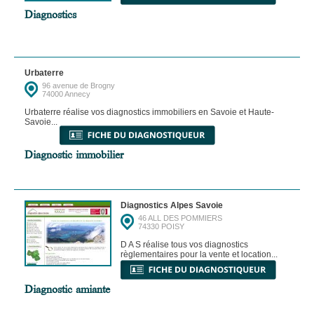
Diagnostics
Urbaterre
96 avenue de Brogny
74000 Annecy
Urbaterre réalise vos diagnostics immobiliers en Savoie et Haute-
Savoie...
Diagnostic immobilier
Diagnostics Alpes Savoie
46 ALL DES POMMIERS
74330 POISY
D A S réalise tous vos diagnostics
règlementaires pour la vente et location...
Diagnostic amiante