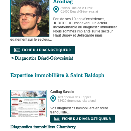
Arodiag
399bis Rue de la Croix
01460 Béard-Géovreissiat
Fort de ses 10 ans d'expérience,
JURITEC 01 est devenu un acteur
incontournable du diagnostic immobilier.
Nous sommes implanté sur le secteur
Haut Bugey et Bellegarde mais
également sur le secteur...
>Diagnostics Béard-Géovreissiat
Expertise immobilière à Saint Baldoph
Cediag Savoie
183 chemin des Teppes
73420 drumettaz clarafond
Vos diagnostics immobiliers en toute
tranquillité....
Diagnostics immobiliers Chambery