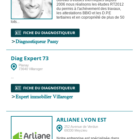
2006 nous réalisons les études RT2012
du permis à l'achèvement des travaux,
les attestations BBIO et les D.P.E
tertiaires et en copropriété de plus de 50
lots...
>
Diagnostiqueur Passy
Diag Expert 73
Planay
73640 Villaroger
...
>
Expert immobilier Villaroger
ARLIANE LYON EST
252 Avenue de Verdun
69330 Meyzieu
Notre entreprise est spécialisée dans