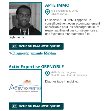
APTE IMMO
5 B chemin de la Dhuy
38240 Meylan
La société APTE IMMO apporte un
conseil pertinent et un accompagnement
appréciable pour les décharger de leurs
responsabilités et des conséquences à
des éventuels manquements à la
réglementa...
>
Diagnostic amiante Meylan
Activ'Expertise GRENOBLE
420 chemin du gayot
38430 Saint-Jean-de-Moirans
Diagnostique immobilié...