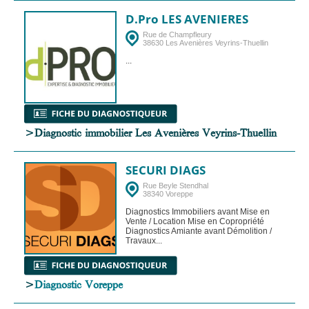
D.Pro LES AVENIERES
Rue de Champfleury
38630 Les Avenières Veyrins-Thuellin
...
>Diagnostic immobilier Les Avenières Veyrins-Thuellin
SECURI DIAGS
Rue Beyle Stendhal
38340 Voreppe
Diagnostics Immobiliers avant Mise en
Vente / Location Mise en Copropriété
Diagnostics Amiante avant Démolition /
Travaux...
>
Diagnostic Voreppe