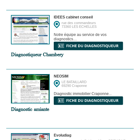
IDEES cabinet conseil
rue des commandeurs
73360 LES ECHELLES
Notre équipe au service de vos
diagnostics....
Diagnostiqueur Chambery
NEOSIM
LE BATAILLARD
69290 Craponne
Diagnostic immobilier Craponne...
Diagnostic amiante
Evoludiag