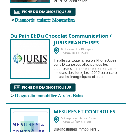
VERITAS certification....
>
Diagnostic amiante Montmelian
Du Pain Et Du Chocolat Communication /
JURIS FRANCHISES
6 chemin des Blanquart
73100 Aix-les-Bains
Installé sur toute la région Rhône Alpes,
Juris Diagnostics effectue tous les
diagnostics immobiliers réglementaires,
les états des lieux, les rt2012 ou encore
les audits énergétiques et toutes...
>
Diagnostic immobilier Aix-les-Bains
MESURES ET CONTROLES
58 Impasse Denis Papin
73100 Grésy-sur-Aix
Diagnostiques immobiliers...