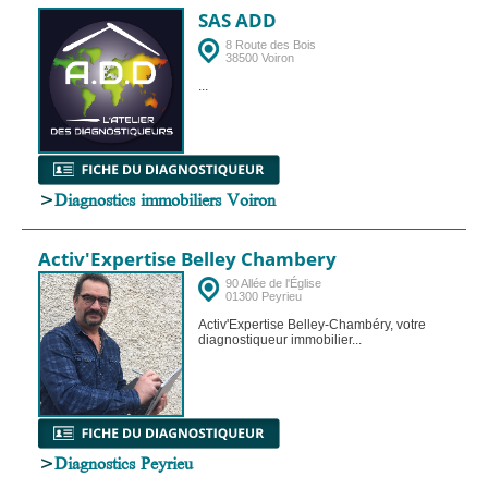
SAS ADD
8 Route des Bois
38500 Voiron
...
>
Diagnostics immobiliers Voiron
Activ'Expertise Belley Chambery
90 Allée de l'Église
01300 Peyrieu
Activ'Expertise Belley-Chambéry, votre
diagnostiqueur immobilier...
>
Diagnostics Peyrieu