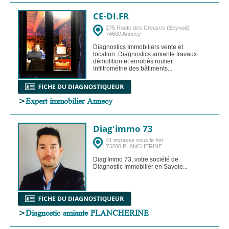
CE-DI.FR
275 Route des Creuses (Seynod)
74600 Annecy
Diagnostics Immobiliers vente et
location. Diagnostics amiante travaux
démolition et enrobés routier.
Infiltrométrie des bâtiments...
>
Expert immobilier Annecy
Diag'immo 73
41 impasse sous le fort
73200 PLANCHERINE
Diag'Immo 73, votre société de
Diagnostic Immobilier en Savoie...
>
Diagnostic amiante PLANCHERINE