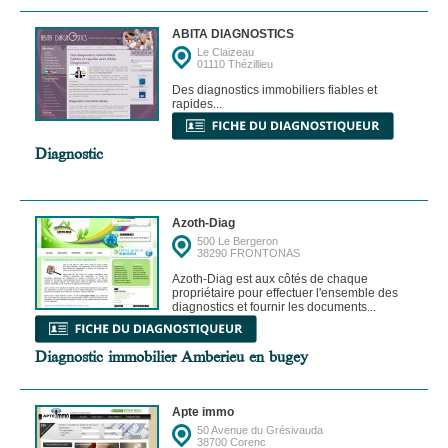
ABITA DIAGNOSTICS
Le Claizeau
01110 Thézillieu
Des diagnostics immobiliers fiables et
rapides...
Diagnostic
Azoth-Diag
500 Le Bergeron
38290 FRONTONAS
Azoth-Diag est aux côtés de chaque
propriétaire pour effectuer l'ensemble des
diagnostics et fournir les documents...
Diagnostic immobilier Amberieu en bugey
Apte immo
50 Avenue du Grésivauda
38700 Corenc