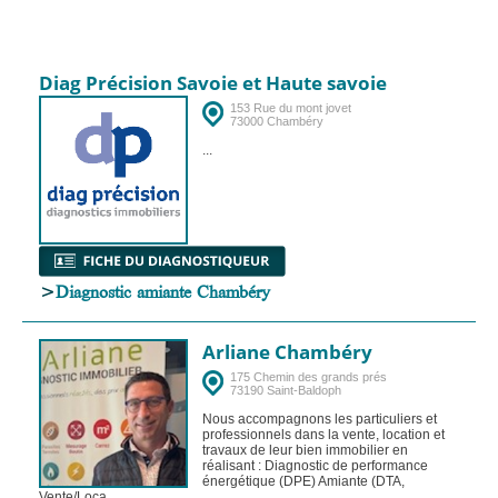
Diag Précision Savoie et Haute savoie
153 Rue du mont jovet
73000 Chambéry
...
>
Diagnostic amiante Chambéry
Arliane Chambéry
175 Chemin des grands prés
73190 Saint-Baldoph
Nous accompagnons les particuliers et
professionnels dans la vente, location et
travaux de leur bien immobilier en
réalisant : Diagnostic de performance
énergétique (DPE) Amiante (DTA,
Vente/Loca...