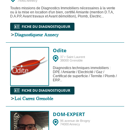
74960 Annecy
Toutes missions de Diagnostics Immobiliers nécessaires à la vente
ou à la mise en location d'un bien, certifié Amiante (mention D.T.A,
D.A.P.P, Avant travaux et Avant démolition), Plomb, Electric...
>
Diagnostiqueur Annecy
Odite
37 r Saint Laurent
38000 Grenoble
Diagnostics techniques immobiliers :
DPE / Amiante / Electricité / Gaz /
Certificat de superficie / Termite / Plomb /
ERP...
>
Loi Carrez Grenoble
DOM-EXPERT
96 avenue de Brogny
74000 Annecy