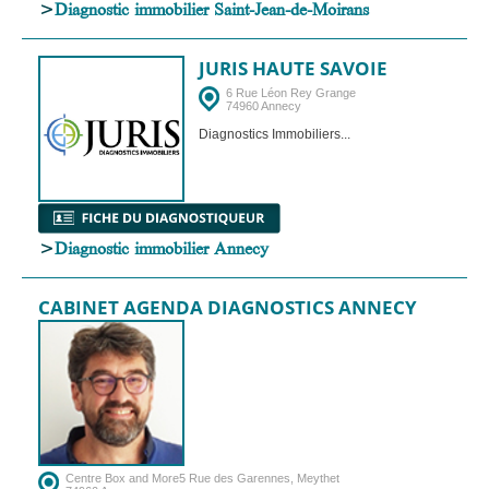
>
Diagnostic immobilier Saint-Jean-de-Moirans
JURIS HAUTE SAVOIE
6 Rue Léon Rey Grange
74960 Annecy
Diagnostics Immobiliers...
>
Diagnostic immobilier Annecy
CABINET AGENDA DIAGNOSTICS ANNECY
Centre Box and More5 Rue des Garennes, Meythet