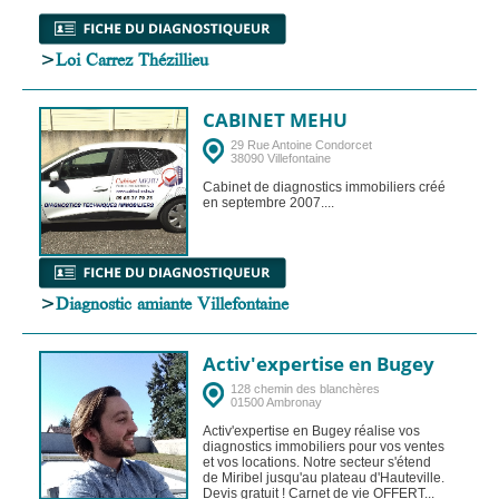
>
Loi Carrez Thézillieu
CABINET MEHU
29 Rue Antoine Condorcet
38090 Villefontaine
Cabinet de diagnostics immobiliers créé
en septembre 2007....
>
Diagnostic amiante Villefontaine
Activ'expertise en Bugey
128 chemin des blanchères
01500 Ambronay
Activ'expertise en Bugey réalise vos
diagnostics immobiliers pour vos ventes
et vos locations. Notre secteur s'étend
de Miribel jusqu'au plateau d'Hauteville.
Devis gratuit ! Carnet de vie OFFERT...