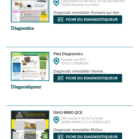
Lotissement le Bel Azur 10 rue BREMOND
26100 Romans-sur-Isère
Diagnostic immobilier Romans-sur-Isèr...
Diagnostics
Pilat Diagnostics
Grande rue BP3
42410 CHAVANAY
Diagnostic immobilier Vienne...
Diagnostiqueur
DIAG IMMO QCE
255 Impasse de la Fuchette
69380 MARCILLY D AZERGUES
Diagnostic immobilier Rhône...