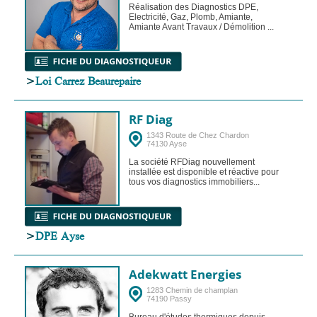
Réalisation des Diagnostics DPE,
Electricité, Gaz, Plomb, Amiante,
Amiante Avant Travaux / Démolition ...
>
Loi Carrez Beaurepaire
RF Diag
1343 Route de Chez Chardon
74130 Ayse
La société RFDiag nouvellement
installée est disponible et réactive pour
tous vos diagnostics immobiliers...
>
DPE Ayse
Adekwatt Energies
1283 Chemin de champlan
74190 Passy
Bureau d'études thermiques depuis