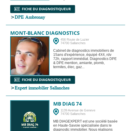
>
DPE Ambronay
MONT-BLANC DIAGNOSTICS
456 Route de Luzier
74700 Sallanches
Cabinet de diagnostics immobiliers de
15ans d'expérience, équipé 4X4, rdv
72h, rapport immédiat. Diagnostics DPE
& DPE mention, amiante, plomb,
termites, élec, gaz...
>
Expert immobilier Sallanches
MB DIAG 74
1139 Avenue de Geneve
74700 Sallanches
MB DIAGEXPERT est une société basée
en Haute-Savoie spécialisée dans le
diagnostic immobilier. Nous réalisons