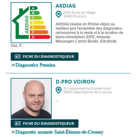
AKDIAG
2830 Route du Village
38480 Pressins
AKDIAG réalise en Rhône-Alpes au
meilleur prix l'ensemble des diagnostics
nécessaires à la vente et à la location de
biens immobiliers (DPE, Amiante,
Mesurages Carrez-Boutin, Electricité,
Gaz, P...
>
Diagnostics Pressins
D.PRO VOIRON
15 Lotissement la Grande Foret
38960 Saint-Étienne-de-Crossey
...
>
Diagnostic amiante Saint-Étienne-de-Crossey