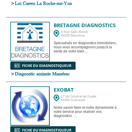
>
Loi Carrez La Roche-sur-Yon
BRETAGNE DIAGNOSTICS
6 Rue Saint-Benoît
44290 Massérac
Spécialisés en diagnostics immobiliers,
nous vous accompagnons jusqu'à la
vente de votre bien....
>
Diagnostic amiante Massérac
EXOBAT
17 bld Général de Gaulle
44350 Guérande
Notre savoir-faire et notre dynamisme à
votre service pour réaliser vos
diagnostics . ...