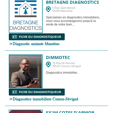
BRETAGNE DIAGNOSTICS
6 Rue Saint-Benoît
44290 Massérac
Spécialisés en diagnostics immobiliers,
nous vous accompagnons jusqu'à la
vente de votre bien....
>
Diagnostic amiante Massérac
DIMMOTEC
70 Rue de Rennes
35510 Cesson-Sévigné
Diagnostics immobilier...
>
Diagnostics immobiliers Cesson-Sévigné
EX'IM COTES D'ARMOR