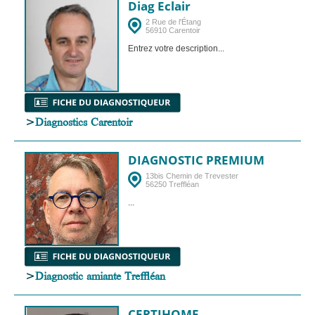
Diag Eclair
2 Rue de l'Étang
56910 Carentoir
Entrez votre description...
>
Diagnostics Carentoir
DIAGNOSTIC PREMIUM
13bis Chemin de Trevester
56250 Treffléan
...
>
Diagnostic amiante Treffléan
CERTIHOME