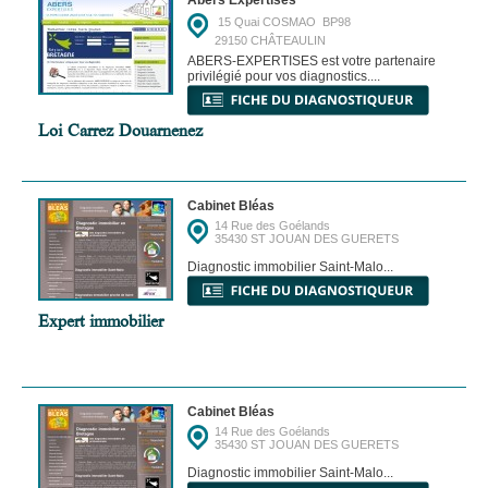
15 Quai COSMAO  BP98
29150 CHÂTEAULIN
ABERS-EXPERTISES est votre partenaire
privilégié pour vos diagnostics....
Loi Carrez Douarnenez
Cabinet Bléas
14 Rue des Goélands
35430 ST JOUAN DES GUERETS
Diagnostic immobilier Saint-Malo...
Expert immobilier
Cabinet Bléas
14 Rue des Goélands
35430 ST JOUAN DES GUERETS
Diagnostic immobilier Saint-Malo...