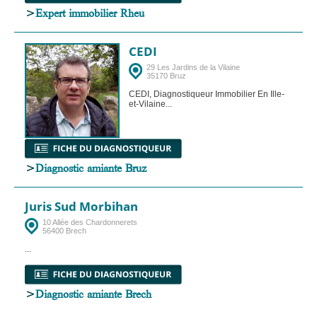
>
Expert immobilier Rheu
CEDI
29 Les Jardins de la Vilaine
35170 Bruz
CEDI, Diagnostiqueur Immobilier En Ille-
et-Vilaine...
>
Diagnostic amiante Bruz
Juris Sud Morbihan
10 Allée des Chardonnerets
56400 Brech
...
>
Diagnostic amiante Brech