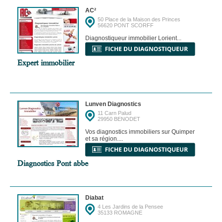
AC²
50 Place de la Maison des Princes
56620 PONT SCORFF
Diagnostiqueur immobilier Lorient...
Expert immobilier
Lunven Diagnostics
11 Carn Palud
29950 BENODET
Vos diagnostics immobiliers sur Quimper
et sa région....
Diagnostics Pont abbe
Diabat
4 Les Jardins de la Pensee
35133 ROMAGNE