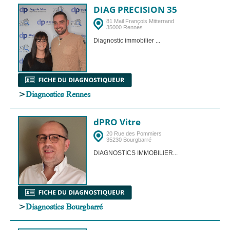
DIAG PRECISION 35
81 Mail François Mitterrand
35000 Rennes
Diagnostic immobilier ...
>
Diagnostics Rennes
dPRO Vitre
20 Rue des Pommiers
35230 Bourgbarré
DIAGNOSTICS IMMOBILIER...
>
Diagnostics Bourgbarré