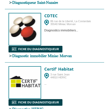
>
Diagnostiqueur Saint-Nazaire
CDTEC
86 rue de la Liberté, La Costardais
35540 Miniac Morvan
Diagnostics immobiliers...
>
Diagnostic immobilier Miniac Morvan
Certif' Habitat
3 rue Saint Jean
44810 HERIC
...
>
Diagnostics HERIC