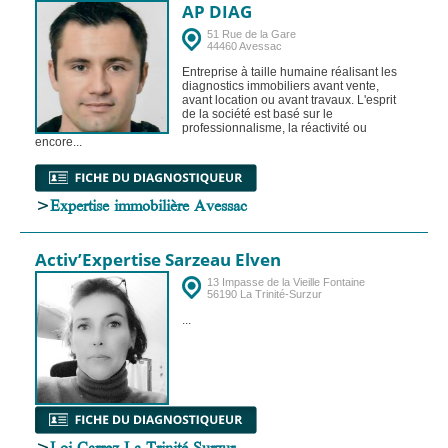
AP DIAG
51 Rue de la Gare
44460 Avessac
Entreprise à taille humaine réalisant les
diagnostics immobiliers avant vente,
avant location ou avant travaux. L'esprit
de la société est basé sur le
professionnalisme, la réactivité ou
encore...
>
Expertise immobilière Avessac
Activ’Expertise Sarzeau Elven
13 Impasse de la Vieille Fontaine
56190 La Trinité-Surzur
...
>
Loi Carrez La Trinité-Surzur