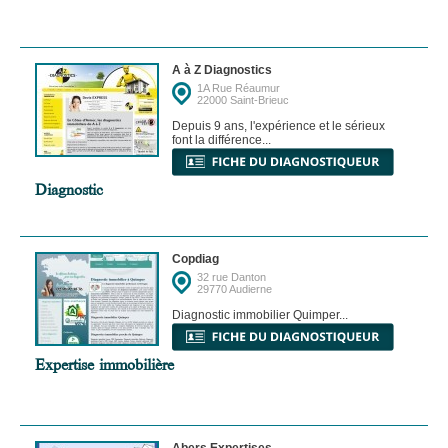
A à Z Diagnostics
1A Rue Réaumur
22000 Saint-Brieuc
Depuis 9 ans, l'expérience et le sérieux
font la différence...
Diagnostic
Copdiag
32 rue Danton
29770 Audierne
Diagnostic immobilier Quimper...
Expertise immobilière
Abers Expertises