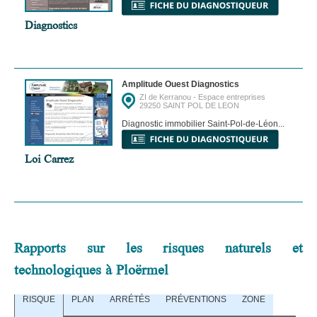
Diagnostics
Amplitude Ouest Diagnostics
ZI de Kerranou - Espace entreprises
29250 SAINT POL DE LEON
Diagnostic immobilier Saint-Pol-de-Léon...
Loi Carrez
Rapports sur les risques naturels et
technologiques à Ploërmel
RISQUE
PLAN
ARRÉTÉS
PRÉVENTIONS
ZONE