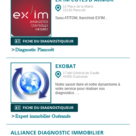
12 Place de la Mairie
22130 Plancoët
Sasu ATITOM, franchisé EX'IM...
>
Diagnostic Plancoët
EXOBAT
17 bld Général de Gaulle
44350 Guérande
Notre savoir-faire et notre dynamisme à
votre service pour réaliser vos
diagnostics . ...
>
Expert immobilier Guérande
ALLIANCE DIAGNOSTIC IMMOBILIER