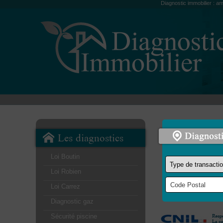
Diagnostic immobilier : am
Les diagnostics
Loi Boutin
Loi Robien
Loi Carrez
Diagnostic gaz
Sécurité piscine