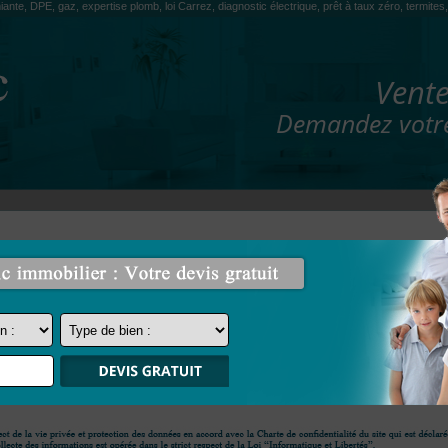
iante, DPE, gaz, expertise plomb, loi Carrez, diagnostic électrique, prêt à taux zéro, termit
Vente
Demandez votre