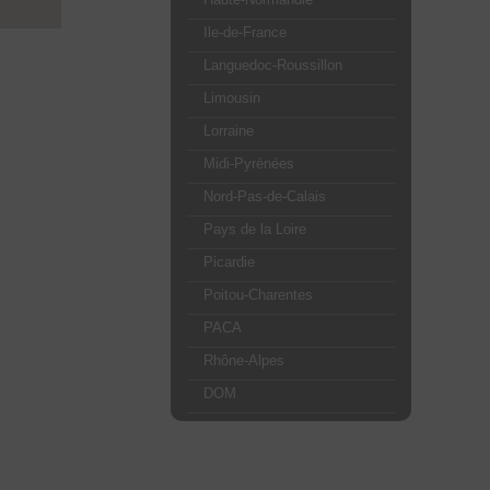
Ile-de-France
Languedoc-Roussillon
Limousin
Lorraine
Midi-Pyrénées
Nord-Pas-de-Calais
Pays de la Loire
Picardie
Poitou-Charentes
PACA
Rhône-Alpes
DOM