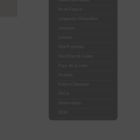
Ile-de-France
Languedoc-Roussillon
Limousin
Lorraine
Midi-Pyrénées
Nord-Pas-de-Calais
Pays de la Loire
Picardie
Poitou-Charentes
PACA
Rhône-Alpes
DOM