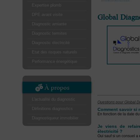
Expertise plomb
Global Diagno
DPE avant visite
Diagnostic amiante
Diagnostic termites
Diagnostic électricité
Etat des risques naturels
Performance énergétique
À propos
L'actualité du diagnostic
Questions pour Global Di
Définitions diagnostics
Comment savoir si m
En fonction de la date du
Diagnostiqueur immobilier
Je viens de refair
électricité ?
Oui sauf si un consuel a é