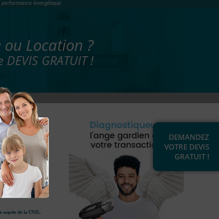
es, performance énergétique
 ou Location ?
 DEVIS GRATUIT !
DEMANDEZ
VOTRE DEVIS
GRATUIT !