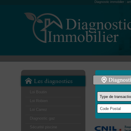
Diagnostic immobilier : am
Les diagnostics
Loi Boutin
Loi Robien
Loi Carrez
Diagnostic gaz
Sécurité piscine