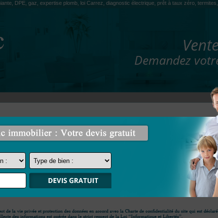
iante, DPE, gaz, expertise plomb, loi Carrez, diagnostic électrique, prêt à taux zéro, termit
Vente
Demandez votre