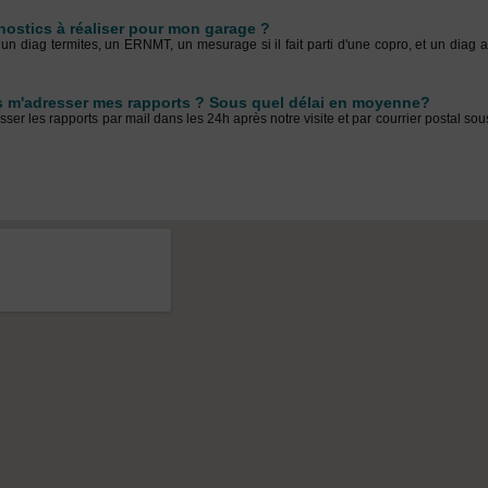
nostics à réaliser pour mon garage ?
un diag termites, un ERNMT, un mesurage si il fait parti d'une copro, et un diag am
 m'adresser mes rapports ? Sous quel délai en moyenne?
er les rapports par mail dans les 24h après notre visite et par courrier postal sou