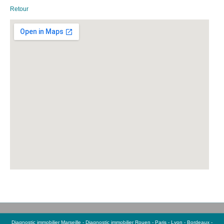
Retour
Diagnostic immobilier Marseille
-
Diagnostic immobilier
Rouen
-
Paris
-
Lyon
-
Bordeaux
-