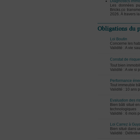
Diagnostics immob
Les données pub
Bricks.co transm
2026. À travers l
Obligations du p
Loi Boutin
Concerne les habi
Validité : A vie s
Constat de risqu
Tout bien immobili
Validité : A vie s
Performance éne
Tout immeuble bâ
Validité : 10 ans 
Evaluation des ri
Bien bâti situé e
technologiques
Validité : 6 mois 
Loi Carrez à Guy
Bien situé dans u
Validité : Définit