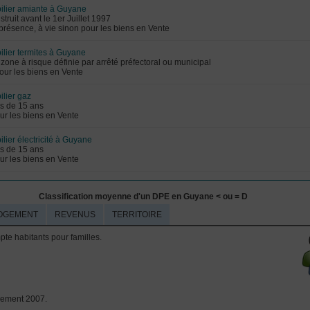
ilier amiante à Guyane
struit avant le 1er Juillet 1997
i présence, à vie sinon pour les biens en Vente
lier termites à Guyane
 zone à risque définie par arrêté préfectoral ou municipal
pour les biens en Vente
lier gaz
us de 15 ans
our les biens en Vente
lier électricité à Guyane
us de 15 ans
our les biens en Vente
Classification moyenne d'un DPE en Guyane < ou = D
OGEMENT
REVENUS
TERRITOIRE
e habitants pour familles.
sement 2007.