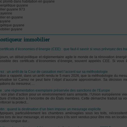
tic plomb dans habitation en guyane
nergétique guyane
ilier guyane 973
 cayenne
ilier en guyane
 guyane
rgétique guyane
obilier guyane
nostiqueur immobilier
ertificats d’économies d’énergie (CEE) : que faut-il savoir si vous prévoyez des tr
ours, un débat politique et réglementaire agite le monde de la rénovation énergé
ossible des certificats d’économies d’énergie, souvent appelés CEE. Si vous êt
ez : un arrêt de la Cour de cassation met l’accent sur sa méthodologie
tion a rappelé, dans un arrêt rendu le 5 mars 2026, que la méthodologie du mes
privative loi Carrez ne peut faire l’objet d’aucune approximation. Sa décision m
ations du mesureur, ...
e : une réglementation exemplaire préservée des sanctions de l’Europe
 son plan d’action pour un environnement sans amiante, l’Union européenne vie
ure d’infraction à l’encontre de dix États membres. Cette démarche traduit sa vo
orcer la protect...
utin : quand la destination d’un bien impose un mesurage explicite
ypiques, particulièrement les chambres aménagées sous les toits, nécessiten
ière lors de leur mesurage, et encore plus s’ils sont vendus pour être mis en locatio
cation longue dur...