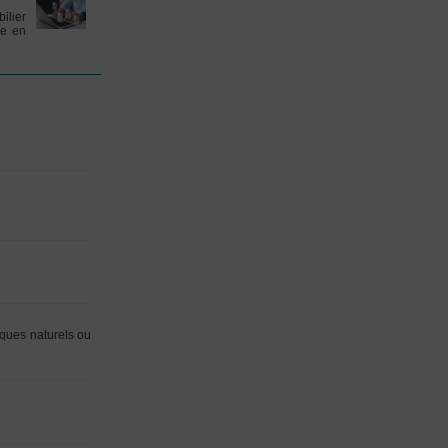
ilier
te en
sques naturels ou