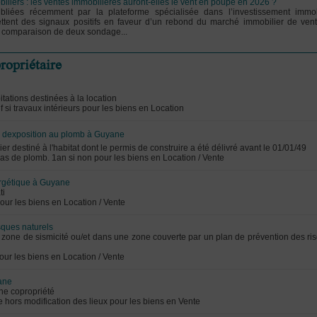
iliers : les ventes immobilières auront-elles le vent en poupe en 2026 ?
liées récemment par la plateforme spécialisée dans l’investissement immob
ettent des signaux positifs en faveur d’un rebond du marché immobilier de ven
a comparaison de deux sondage...
ropriétaire
tations destinées à la location
auf si travaux intérieurs pour les biens en Location
e dexposition au plomb à Guyane
er destiné à l'habitat dont le permis de construire a été délivré avant le 01/01/49
i pas de plomb. 1an si non pour les biens en Location / Vente
rgétique à Guyane
ti
pour les biens en Location / Vente
sques naturels
n zone de sismicité ou/et dans une zone couverte par un plan de prévention des ri
pour les biens en Location / Vente
ane
ne copropriété
ive hors modification des lieux pour les biens en Vente