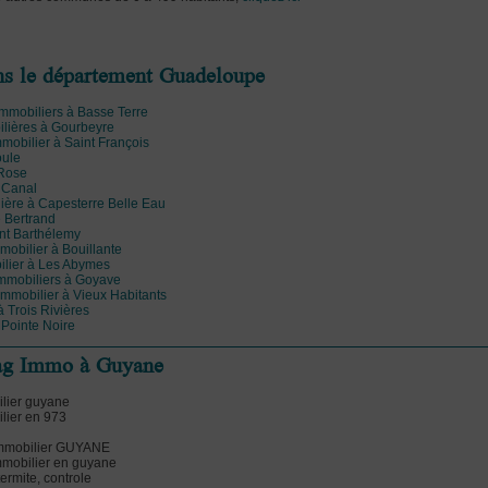
ans le département Guadeloupe
 immobiliers à Basse Terre
ilières à Gourbeyre
mmobilier à Saint François
oule
 Rose
t Canal
ière à Capesterre Belle Eau
e Bertrand
int Barthélemy
mobilier à Bouillante
ilier à Les Abymes
immobiliers à Goyave
immobilier à Vieux Habitants
 Trois Rivières
 Pointe Noire
iag Immo à Guyane
ilier guyane
lier en 973
immobilier GUYANE
mmobilier en guyane
ermite, controle