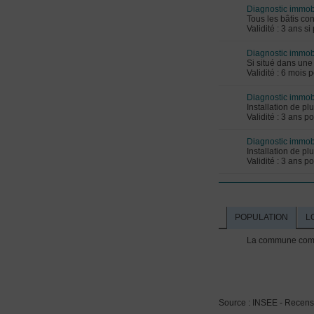
Diagnostic immob
Tous les bâtis con
Validité : 3 ans s
Diagnostic immobi
Si situé dans une
Validité : 6 mois 
Diagnostic immobi
Installation de pl
Validité : 3 ans p
Diagnostic immobi
Installation de pl
Validité : 3 ans p
POPULATION
L
La commune compt
Source : INSEE - Recen