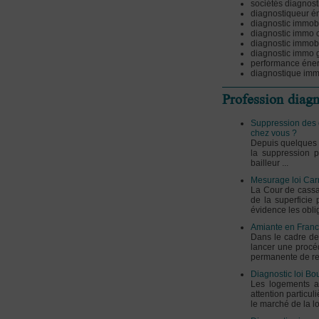
sociétés diagnos
diagnostiqueur é
diagnostic immob
diagnostic immo
diagnostic immob
diagnostic immo
performance éne
diagnostique imm
Profession diag
Suppression des c
chez vous ?
Depuis quelques j
la suppression p
bailleur ...
Mesurage loi Carr
La Cour de cassa
de la superficie 
évidence les oblig
Amiante en Franc
Dans le cadre de
lancer une procéd
permanente de renf
Diagnostic loi Bo
Les logements at
attention particul
le marché de la lo