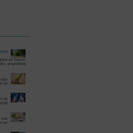
avaux
tique en France :
es propriétaire,
urage
et en
nt de
lonté
t une
n sur