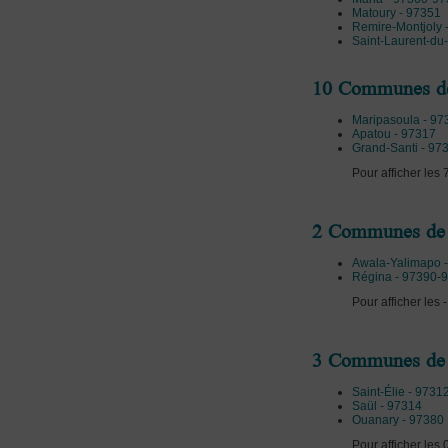
Matoury - 97351
Remire-Montjoly 
Saint-Laurent-du
10 Communes de 
Maripasoula - 97
Apatou - 97317
Grand-Santi - 97
Pour afficher le
2 Communes de 5
Awala-Yalimapo 
Régina - 97390-
Pour afficher les
3 Communes de 0
Saint-Élie - 9731
Saül - 97314
Ouanary - 97380
Pour afficher les