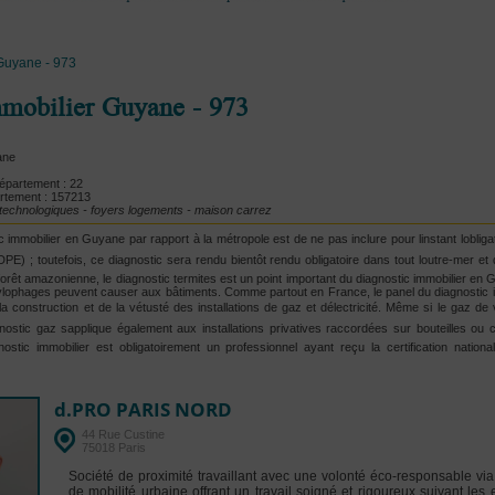
Guyane - 973
mmobilier Guyane - 973
ane
partement : 22
rtement : 157213
t technologiques - foyers logements - maison carrez
ic immobilier en Guyane par rapport à la métropole est de ne pas inclure pour linstant loblig
E) ; toutefois, ce diagnostic sera rendu bientôt rendu obligatoire dans tout loutre-mer 
 forêt amazonienne, le diagnostic termites est un point important du diagnostic immobilier en
ylophages peuvent causer aux bâtiments. Comme partout en France, le panel du diagnostic i
a construction et de la vétusté des installations de gaz et délectricité. Même si le gaz de v
gnostic gaz sapplique également aux installations privatives raccordées sur bouteilles ou 
gnostic immobilier est obligatoirement un professionnel ayant reçu la certification nation
d.PRO PARIS NORD
44 Rue Custine
75018 Paris
Société de proximité travaillant avec une volonté éco-responsable via
de mobilité urbaine offrant un travail soigné et rigoureux suivant les