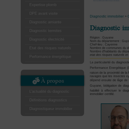
Expertise plomb
DPE avant visite
Diagnostic immobilier
>
Diagnostic amiante
Diagnostic i
Diagnostic termites
Région : Guyane
Diagnostic électricité
Nom du département : Guy
Chef-lieu : Cayenne
Etat des risques naturels
Nombre de communes du dé
Nombre d'habitants du dépa
etat des risques naturels e
Performance énergétique
La particularité du diagnost
Performance Energétique (DP
raison de la proximité de la
ravages que les insectes x
À propos
dépend ensuite de lâge de l
Guyane, lobligation de dia
habilité à effectuer le dia
L'actualité du diagnostic
immobilier certifié.
Définitions diagnostics
Diagnostiqueur immobilier