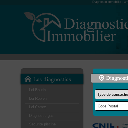
Diagnostic immobilier : am
Les diagnostics
Loi Boutin
Loi Robien
Loi Carrez
Diagnostic gaz
Sécurité piscine