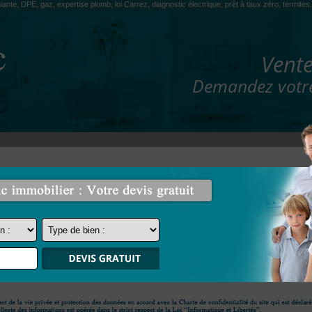
iante, DPE, gaz, expertise plomb, loi Carrez, diagnostic électrique, prêt à taux zéro, termit
Vente
Demandez votre