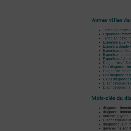
Autres villes d
Tarif diagnostics
Expertises immob
Tarif diagnostic i
Expertise à Le M
Experts à Sainte
Expertises à Peti
Expertise immobil
Expertises à Ans
Diagnostics à Sa
Prix diagnostic im
Diagnostic immob
Prix diagnostics 
Devis diagnostic 
Diagnostiqueurs à
Diagnostiqueur à
Mots-clés du d
diagnostic immob
diagnostic immobi
amiante guyane
Diagnostiqueur 
diagnostiqueur i
guyane, maison, t