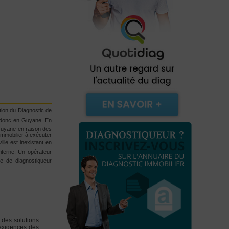
ation du Diagnostic de
et donc en Guyane. En
 Guyane en raison des
mmobilier à exécuter
ille est inexistant en
citerne. Un opérateur
ale de diagnostiqueur
 des solutions
 exigences des