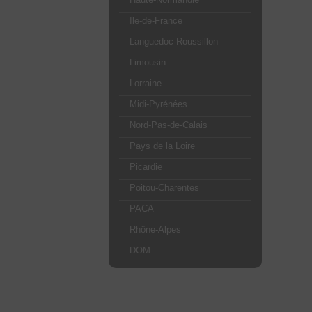
Ile-de-France
Languedoc-Roussillon
Limousin
Lorraine
Midi-Pyrénées
Nord-Pas-de-Calais
Pays de la Loire
Picardie
Poitou-Charentes
PACA
Rhône-Alpes
DOM