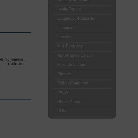
Ile-de-France
Languedoc-Roussillon
Limousin
Lorraine
Midi-Pyrénées
Nord-Pas-de-Calais
ion Normandie
, … ) afin de
Pays de la Loire
Picardie
Poitou-Charentes
PACA
Rhône-Alpes
DOM