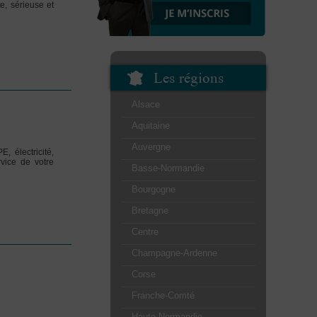
e, sérieuse et
Les régions
Alsace
D
Aquitaine
Auvergne
, électricité,
rvice de votre
Basse-Normandie
Bourgogne
Bretagne
Centre
Champagne-Ardenne
Corse
Franche-Comté
Haute-Normandie