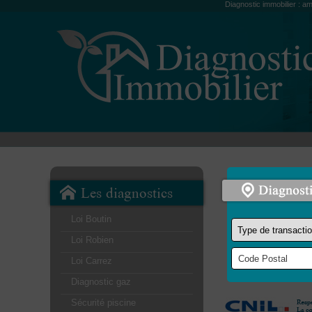
Diagnostic immobilier : am
Les diagnostics
Loi Boutin
Loi Robien
Loi Carrez
Diagnostic gaz
Sécurité piscine