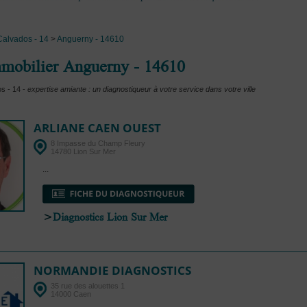
Calvados - 14
>
Anguerny - 14610
mmobilier Anguerny - 14610
s - 14 -
expertise amiante : un diagnostiqueur à votre service dans votre ville
ARLIANE CAEN OUEST
8 Impasse du Champ Fleury
14780 Lion Sur Mer
...
>
Diagnostics Lion Sur Mer
NORMANDIE DIAGNOSTICS
35 rue des alouettes 1
14000 Caen