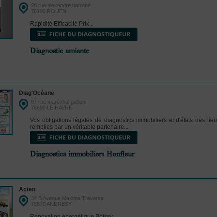
28 rue alexandre barrabé
76100 ROUEN
Rapidité Efficacité Prix...
Diagnostic amiante
Diag'Océane
67 rue maréchal gallieni
76600 LE HAVRE
Vos obligations légales de diagnostics immobiliers et d'états des lieu
remplies par un véritable partenaire...
Diagnostics immobiliers Honfleur
Acten
34 B Avenue Maxime Traverse
78570 ANDRESY
Rénovation énergétique Poissy...