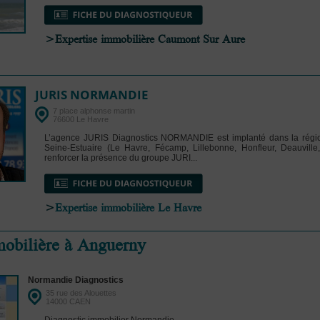
>Expertise immobilière Caumont Sur Aure
JURIS NORMANDIE
7 place alphonse martin
76600 Le Havre
L’agence JURIS Diagnostics NORMANDIE est implanté dans la rég
Seine-Estuaire (Le Havre, Fécamp, Lillebonne, Honfleur, Deauville
renforcer la présence du groupe JURI...
>
Expertise immobilière Le Havre
mobilière à Anguerny
Normandie Diagnostics
35 rue des Alouettes
14000 CAEN