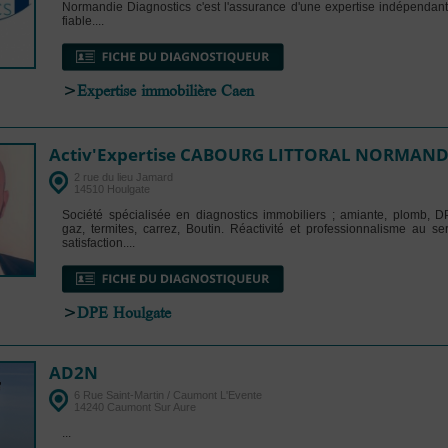
Normandie Diagnostics c'est l'assurance d'une expertise indépendant
fiable....
>
Expertise immobilière Caen
Activ'Expertise CABOURG LITTORAL NORMAN
2 rue du lieu Jamard
14510 Houlgate
Société spécialisée en diagnostics immobiliers ; amiante, plomb, DPE
gaz, termites, carrez, Boutin. Réactivité et professionnalisme au se
satisfaction....
>
DPE Houlgate
AD2N
6 Rue Saint-Martin / Caumont L'Evente
14240 Caumont Sur Aure
...