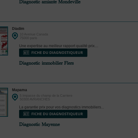
Diagnostic amiante Mondeville
Diadim
10 Avenue Canada
75000 paris
Une expertise au meilleur rapport qualité prix....
Diagnostic immobilier Flers
Mapama
5 Impasse du champ de la Carriere
50300 AVRANCHES
La garantie prix pour vos diagnostics immobiliers...
Diagnostic Mayenne