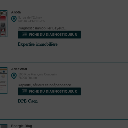
Anota
5, rue de l'Epinay
50510 CERENCES
Diagnostic immobilier Bayeux...
Expertise immobilière
AdecWatt
100 Rue François Couperin
76000 Rouen
Rapidité, sérieux et indépendance....
DPE Caen
Energie Diag