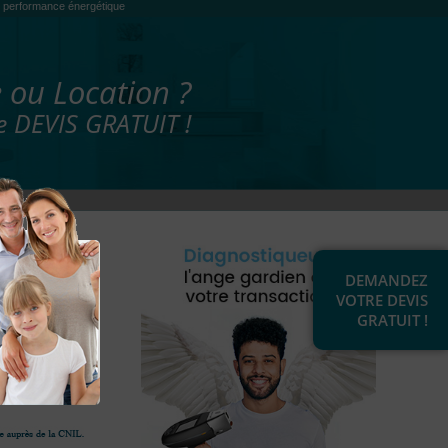
es, performance énergétique
 ou Location ?
 DEVIS GRATUIT !
DEMANDEZ
VOTRE DEVIS
GRATUIT !