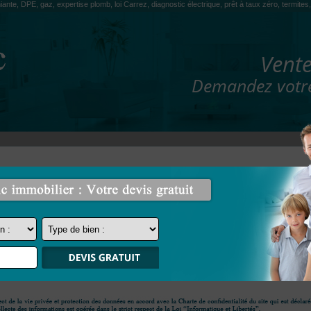
iante, DPE, gaz, expertise plomb, loi Carrez, diagnostic électrique, prêt à taux zéro, termit
Vente
Demandez votre